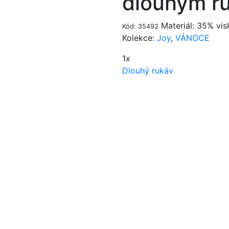
dlouhým r
Materiál: 35% vis
Kód: 35492
Kolekce:
Joy
,
VÁNOCE
1x
Dlouhý rukáv