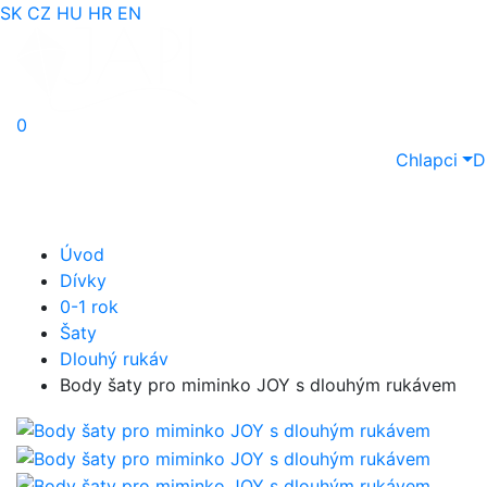
SK
CZ
HU
HR
EN
0
Chlapci
D
Úvod
Dívky
0-1 rok
Šaty
Dlouhý rukáv
Body šaty pro miminko JOY s dlouhým rukávem