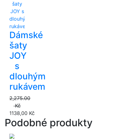
Dámské
šaty
JOY
s
dlouhým
rukávem
2,275.00
Kč
1138,00 Kč
Podobné produkty