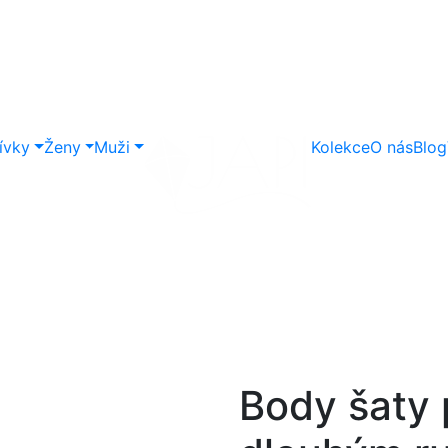
ívky
Ženy
Muži
Kolekce
O nás
Blog
Body šaty 