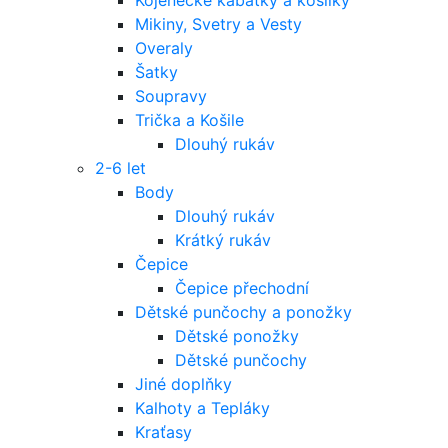
Mikiny, Svetry a Vesty
Overaly
Šatky
Soupravy
Trička a Košile
Dlouhý rukáv
2-6 let
Body
Dlouhý rukáv
Krátký rukáv
Čepice
Čepice přechodní
Dětské punčochy a ponožky
Dětské ponožky
Dětské punčochy
Jiné doplňky
Kalhoty a Tepláky
Kraťasy