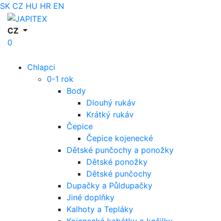
SK
CZ
HU
HR
EN
CZ
0
Chlapci
0-1 rok
Body
Dlouhý rukáv
Krátký rukáv
Čepice
Čepice kojenecké
Dětské punčochy a ponožky
Dětské ponožky
Dětské punčochy
Dupačky a Půldupačky
Jiné doplňky
Kalhoty a Tepláky
Kojenecké kabátky a košilky