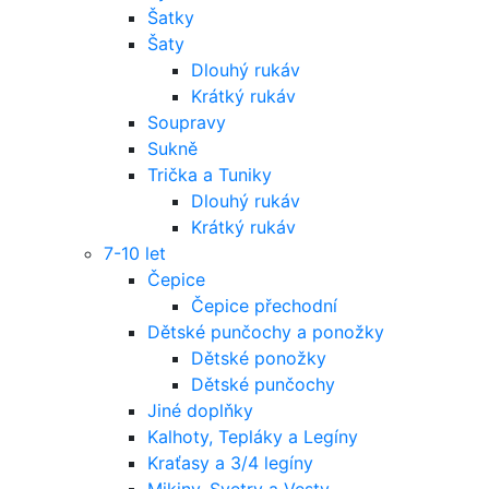
Šatky
Šaty
Dlouhý rukáv
Krátký rukáv
Soupravy
Sukně
Trička a Tuniky
Dlouhý rukáv
Krátký rukáv
7-10 let
Čepice
Čepice přechodní
Dětské punčochy a ponožky
Dětské ponožky
Dětské punčochy
Jiné doplňky
Kalhoty, Tepláky a Legíny
Kraťasy a 3/4 legíny
Mikiny, Svetry a Vesty