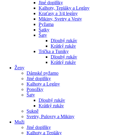
Jiné doplňky
Kalhoty, Tepláky a Legíny
Kraťasy a 3/4 legíny
Mikiny, Svetry a Vesty
Pyžama
Šatky
Šaty
Dlouhý rukáv
Krátký rukáv
Trička a Tuniky
Dlouhý rukáv
Krátký rukáv
Ženy
Dámské pyžamo
Jiné doplňky
Kalhoty a Legíny
Ponožky
Šaty
Dlouhý rukáv
Krátký rukáv
Sukně
Svetry, Pulovry a Mikiny
Muži
Jiné doplňky
Kalhoty a Tepláky