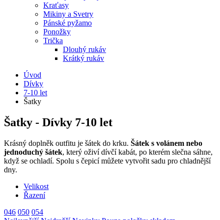
Kraťasy
Mikiny a Svetry
Pánské pyžamo
Ponožky
Trička
Dlouhý rukáv
Krátký rukáv
Úvod
Dívky
7-10 let
Šatky
Šatky - Dívky 7-10 let
Krásný doplněk outfitu je šátek do krku.
Šátek s volánem nebo
jednoduchý šátek
, který oživí dívčí kabát, po kterém slečna sáhne,
když se ochladí. Spolu s čepicí můžete vytvořit sadu pro chladnější
dny.
Velikost
Řazení
046
050
054