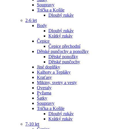
Soupravy
Trička a Košile
Dlouhý rukáv
2-6 let
Body
Dlouhý rukáv
Krátký rukáv
Čepice
Čepice přechodní
Dětské punčochy a ponožky
Dětské ponožky
Dětské punčochy
Jiné doplňky
Kalhoty a Tepláky
Kraťasy
Mikiny, svetry a vesty
Overaly
Pyžama
Šatky
Soupravy
Trička a Košile
Dlouhý rukáv
Krátký rukáv
7-10 let