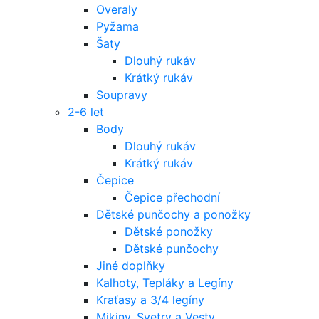
Overaly
Pyžama
Šaty
Dlouhý rukáv
Krátký rukáv
Soupravy
2-6 let
Body
Dlouhý rukáv
Krátký rukáv
Čepice
Čepice přechodní
Dětské punčochy a ponožky
Dětské ponožky
Dětské punčochy
Jiné doplňky
Kalhoty, Tepláky a Legíny
Kraťasy a 3/4 legíny
Mikiny, Svetry a Vesty