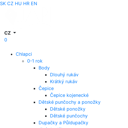
SK
CZ
HU
HR
EN
CZ
0
Chlapci
0-1 rok
Body
Dlouhý rukáv
Krátký rukáv
Čepice
Čepice kojenecké
Dětské punčochy a ponožky
Dětské ponožky
Dětské punčochy
Dupačky a Půldupačky