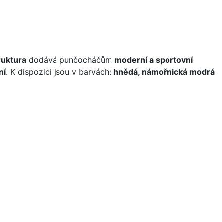
ruktura
dodává punčocháčům
moderní a sportovní
ní
. K dispozici jsou v barvách:
hnědá, námořnická modrá