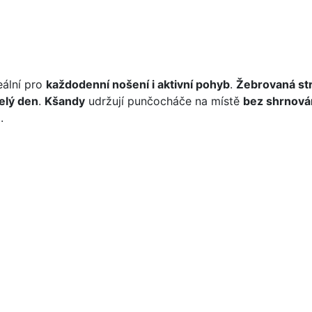
eální pro
každodenní nošení i aktivní pohyb
.
Žebrovaná st
elý den
.
Kšandy
udržují punčocháče na místě
bez shrnová
m
.