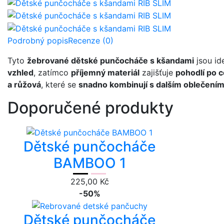
Podrobný popis
Recenze (0)
Tyto
žebrované dětské punčocháče s kšandami
jsou id
vzhled
, zatímco
příjemný materiál
zajišťuje
pohodlí po c
a růžová
, které se
snadno kombinují s dalším oblečení
Doporučené produkty
Dětské punčocháče
BAMBOO 1
225,00 Kč
-50%
Dětské punčocháče