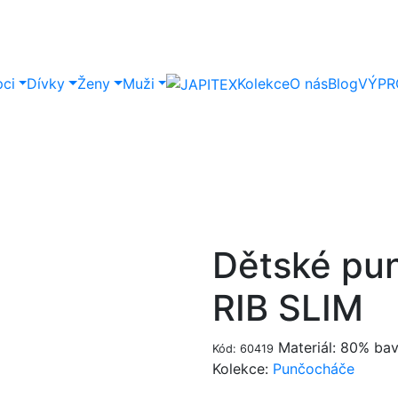
pci
Dívky
Ženy
Muži
Kolekce
O nás
Blog
VÝPR
Dětské pu
RIB SLIM
Materiál: 80% bav
Kód: 60419
Kolekce:
Punčocháče