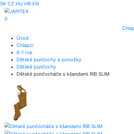
SK
CZ
HU
HR
EN
0
Chla
Úvod
Chlapci
0-1 rok
Dětské punčochy a ponožky
Dětské punčochy
Dětské punčocháče s kšandami RIB SLIM