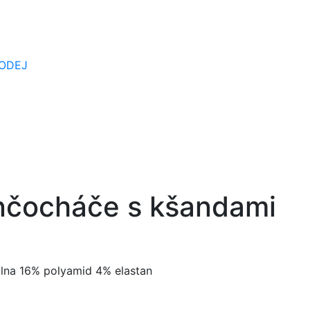
ODEJ
nčocháče s kšandami
lna 16% polyamid 4% elastan