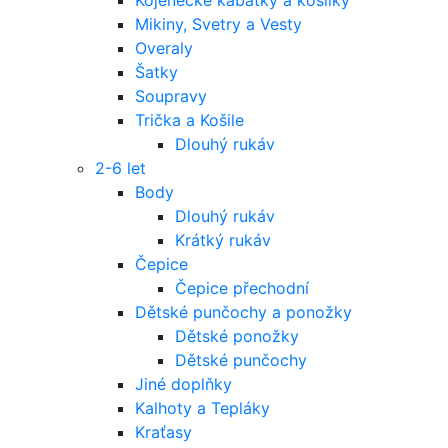
Mikiny, Svetry a Vesty
Overaly
Šatky
Soupravy
Trička a Košile
Dlouhý rukáv
2-6 let
Body
Dlouhý rukáv
Krátký rukáv
Čepice
Čepice přechodní
Dětské punčochy a ponožky
Dětské ponožky
Dětské punčochy
Jiné doplňky
Kalhoty a Tepláky
Kraťasy