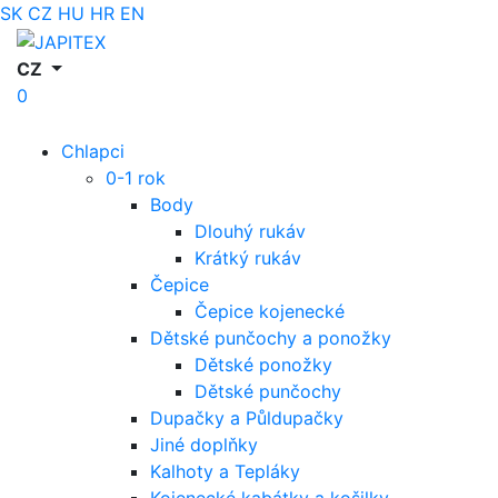
SK
CZ
HU
HR
EN
CZ
0
Chlapci
0-1 rok
Body
Dlouhý rukáv
Krátký rukáv
Čepice
Čepice kojenecké
Dětské punčochy a ponožky
Dětské ponožky
Dětské punčochy
Dupačky a Půldupačky
Jiné doplňky
Kalhoty a Tepláky
Kojenecké kabátky a košilky