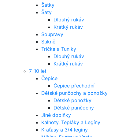
Šatky
Šaty
Dlouhý rukáv
Krátký rukáv
Soupravy
Sukně
Trička a Tuniky
Dlouhý rukáv
Krátký rukáv
7-10 let
Čepice
Čepice přechodní
Dětské punčochy a ponožky
Dětské ponožky
Dětské punčochy
Jiné doplňky
Kalhoty, Tepláky a Legíny
Kraťasy a 3/4 legíny
Mikiny, Svetry a Vesty