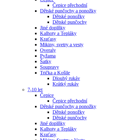
Čepice přechodní
Dětské punčochy a ponožky
Dětské ponožky
Dětské punčochy
Jiné doplňky
Kalhoty a Tepláky
Kraťasy
Mikiny, svetry a vesty
Overaly
Pyžama
Šatky
Soupravy
Trička a Košile
Dlouhý rukáv
Krátký rukáv
7-10 let
Čepice
Čepice přechodní
Dětské punčochy a ponožky
Dětské ponožky
Dětské punčochy
Jiné doplňky
Kalhoty a Tepláky
Kraťasy