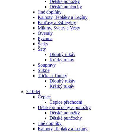
Dětské ponožky
Dětské punčochy
Jiné doplňky
Kalhoty, Tepláky a Legíny
Kraťasy a 3/4 legíny
Mikiny, Svetry a Vesty
Overaly
Pyžama
Šatky
Šaty
Dlouhý rukáv
Krátký rukáv
Soupravy
Sukně
Trička a Tuniky
Dlouhý rukáv
Krátký rukáv
7-10 let
Čepice
Čepice přechodní
Dětské punčochy a ponožky
Dětské ponožky
Dětské punčochy
Jiné doplňky
Kalhoty, Tepláky a Legíny