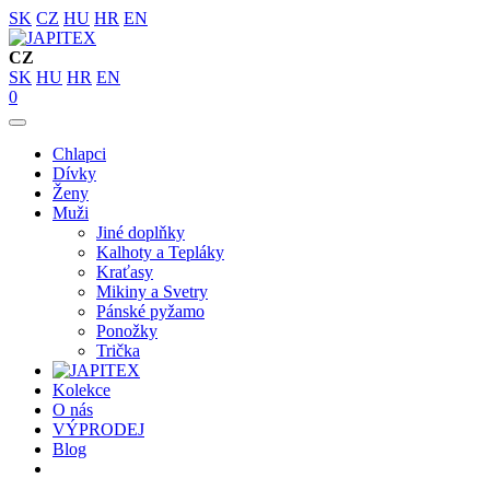
SK
CZ
HU
HR
EN
CZ
SK
HU
HR
EN
0
Chlapci
Dívky
Ženy
Muži
Jiné doplňky
Kalhoty a Tepláky
Kraťasy
Mikiny a Svetry
Pánské pyžamo
Ponožky
Trička
Kolekce
O nás
VÝPRODEJ
Blog