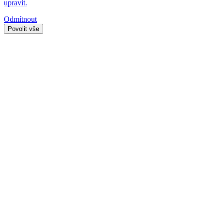
upravit.
Odmítnout
Povolit vše