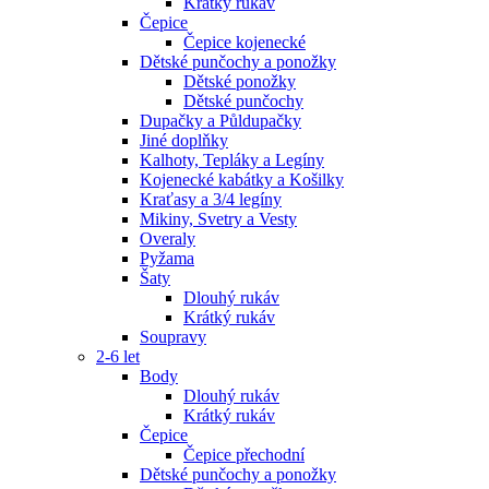
Krátký rukáv
Čepice
Čepice kojenecké
Dětské punčochy a ponožky
Dětské ponožky
Dětské punčochy
Dupačky a Půldupačky
Jiné doplňky
Kalhoty, Tepláky a Legíny
Kojenecké kabátky a Košilky
Kraťasy a 3/4 legíny
Mikiny, Svetry a Vesty
Overaly
Pyžama
Šaty
Dlouhý rukáv
Krátký rukáv
Soupravy
2-6 let
Body
Dlouhý rukáv
Krátký rukáv
Čepice
Čepice přechodní
Dětské punčochy a ponožky