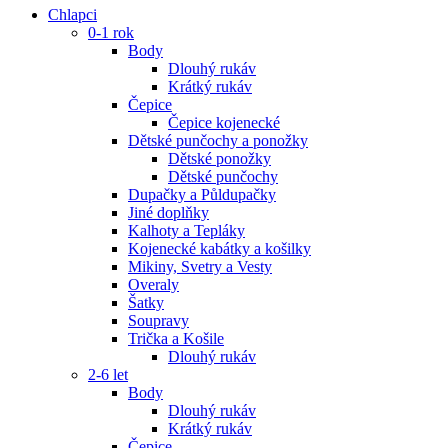
Chlapci
0-1 rok
Body
Dlouhý rukáv
Krátký rukáv
Čepice
Čepice kojenecké
Dětské punčochy a ponožky
Dětské ponožky
Dětské punčochy
Dupačky a Půldupačky
Jiné doplňky
Kalhoty a Tepláky
Kojenecké kabátky a košilky
Mikiny, Svetry a Vesty
Overaly
Šatky
Soupravy
Trička a Košile
Dlouhý rukáv
2-6 let
Body
Dlouhý rukáv
Krátký rukáv
Čepice