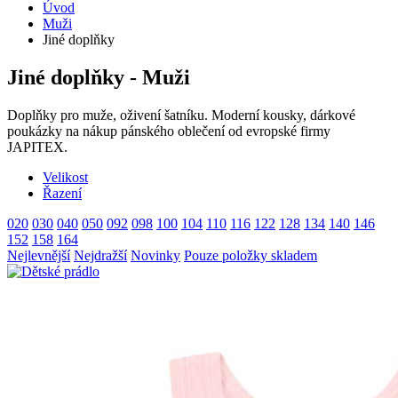
Úvod
Muži
Jiné doplňky
Jiné doplňky - Muži
Doplňky pro muže, oživení šatníku. Moderní kousky, dárkové
poukázky na nákup pánského oblečení od evropské firmy
JAPITEX.
Velikost
Řazení
020
030
040
050
092
098
100
104
110
116
122
128
134
140
146
152
158
164
Nejlevnější
Nejdražší
Novinky
Pouze položky skladem