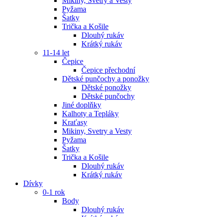
Mikiny, Svetry a Vesty
Pyžama
Šatky
Trička a Košile
Dlouhý rukáv
Krátký rukáv
11-14 let
Čepice
Čepice přechodní
Dětské punčochy a ponožky
Dětské ponožky
Dětské punčochy
Jiné doplňky
Kalhoty a Tepláky
Kraťasy
Mikiny, Svetry a Vesty
Pyžama
Šatky
Trička a Košile
Dlouhý rukáv
Krátký rukáv
Dívky
0-1 rok
Body
Dlouhý rukáv