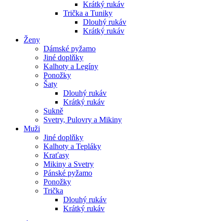
Krátký rukáv
Trička a Tuniky
Dlouhý rukáv
Krátký rukáv
Ženy
Dámské pyžamo
Jiné doplňky
Kalhoty a Legíny
Ponožky
Šaty
Dlouhý rukáv
Krátký rukáv
Sukně
Svetry, Pulovry a Mikiny
Muži
Jiné doplňky
Kalhoty a Tepláky
Kraťasy
Mikiny a Svetry
Pánské pyžamo
Ponožky
Trička
Dlouhý rukáv
Krátký rukáv