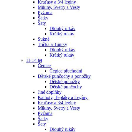
Kraťasy a 3/4 legíny
Mikiny, Svetry a Vesty
Pyžama
Šatky
Šaty
Dlouhý rukáv
Krátký rukáv
Sukně
Trička a Tuniky
Dlouhý rukáv
Krátký rukáv
11-14 let
Čepice
Čepice přechodní
Dětské punčochy a ponožky
Dětské ponožky
Dětské punčochy
Jiné doplňky
Kalhoty, Tepláky a Legíny
Kraťasy a 3/4 legíny
Mikiny, Svetry a Vesty
Pyžama
Šatky
Šaty
Dlouhý rukáv