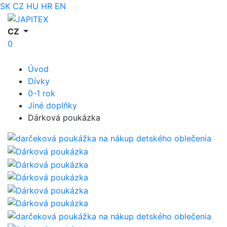
SK
CZ
HU
HR
EN
CZ
0
Úvod
Dívky
0-1 rok
Jiné doplňky
Dárková poukázka