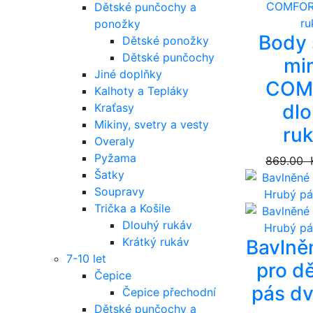
Dětské punčochy a
ponožky
Body 
Dětské ponožky
Dětské punčochy
mi
Jiné doplňky
COM
Kalhoty a Tepláky
dl
Kraťasy
Mikiny, svetry a vesty
ru
Overaly
Pyžama
869.00 
Šatky
Soupravy
Trička a Košile
Dlouhý rukáv
Krátký rukáv
Bavlně
7-10 let
pro d
Čepice
pás dv
Čepice přechodní
Dětské punčochy a