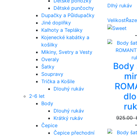
Dětské ponožky
Dlhý rukáv
Dětské punčochy
Dupačky a Půldupačky
Velikost
Řaze
Jiné doplňky
Kalhoty a Tepláky
Kojenecké kabátky a
košilky
Mikiny, Svetry a Vesty
Overaly
Body 
Šatky
mi
Soupravy
Trička a Košile
ROMA
Dlouhý rukáv
dl
2-6 let
Body
ru
Dlouhý rukáv
925.00 
Krátký rukáv
Čepice
Čepice přechodní