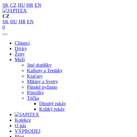
SK
CZ
HU
HR
EN
CZ
SK
HU
HR
EN
0
Chlapci
Dívky
Ženy
Muži
Jiné doplňky
Kalhoty a Tepláky
Kraťasy
Mikiny a Svetry
Pánské pyžamo
Ponožky
Trička
Dlouhý rukáv
Krátký rukáv
Kolekce
O nás
VÝPRODEJ
Blog