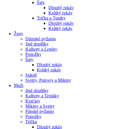
Šaty
Dlouhý rukáv
Krátký rukáv
Trička a Tuniky
Dlouhý rukáv
Krátký rukáv
Ženy
Dámské pyžamo
Jiné doplňky
Kalhoty a Legíny
Ponožky
Šaty
Dlouhý rukáv
Krátký rukáv
Sukně
Svetry, Pulovry a Mikiny
Muži
Jiné doplňky
Kalhoty a Tepláky
Kraťasy
Mikiny a Svetry
Pánské pyžamo
Ponožky
Trička
Dlouhý rukáv