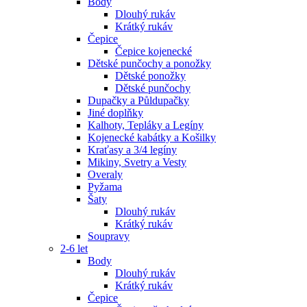
Body
Dlouhý rukáv
Krátký rukáv
Čepice
Čepice kojenecké
Dětské punčochy a ponožky
Dětské ponožky
Dětské punčochy
Dupačky a Půldupačky
Jiné doplňky
Kalhoty, Tepláky a Legíny
Kojenecké kabátky a Košilky
Kraťasy a 3/4 legíny
Mikiny, Svetry a Vesty
Overaly
Pyžama
Šaty
Dlouhý rukáv
Krátký rukáv
Soupravy
2-6 let
Body
Dlouhý rukáv
Krátký rukáv
Čepice