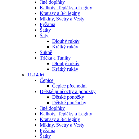
Jiné doplňky
Kalhoty, Tepláky a Legíny
Kraťasy a 3/4 legíny
Mikiny, Svetry a Vesty
Pyžama
Šatky
Šaty
Dlouhý rukáv
Krátký rukáv
Sukně
Trička a Tuniky
Dlouhý rukáv
Krátký rukáv
11-14 let
Čepice
Čepice přechodní
Dětské punčochy a ponožky
Dětské ponožky
Dětské punčochy
Jiné doplňky
Kalhoty, Tepláky a Legíny
Kraťasy a 3/4 legíny
Mikiny, Svetry a Vesty
Pyžama
Šatky