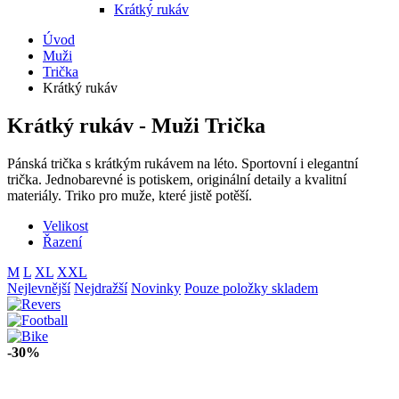
Krátký rukáv
Úvod
Muži
Trička
Krátký rukáv
Krátký rukáv - Muži Trička
Pánská trička s krátkým rukávem na léto. Sportovní i elegantní
trička. Jednobarevné is potiskem, originální detaily a kvalitní
materiály. Triko pro muže, které jistě potěší.
Velikost
Řazení
M
L
XL
XXL
Nejlevnější
Nejdražší
Novinky
Pouze položky skladem
-30%