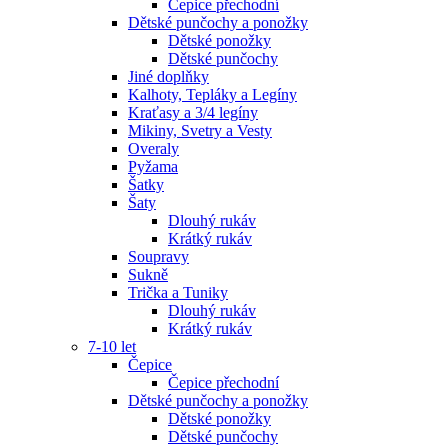
Čepice přechodní
Dětské punčochy a ponožky
Dětské ponožky
Dětské punčochy
Jiné doplňky
Kalhoty, Tepláky a Legíny
Kraťasy a 3/4 legíny
Mikiny, Svetry a Vesty
Overaly
Pyžama
Šatky
Šaty
Dlouhý rukáv
Krátký rukáv
Soupravy
Sukně
Trička a Tuniky
Dlouhý rukáv
Krátký rukáv
7-10 let
Čepice
Čepice přechodní
Dětské punčochy a ponožky
Dětské ponožky
Dětské punčochy