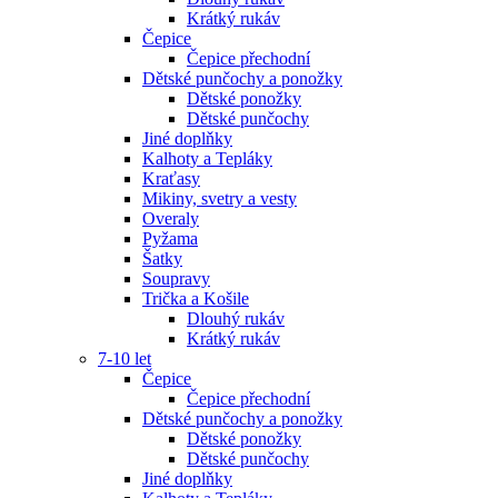
Krátký rukáv
Čepice
Čepice přechodní
Dětské punčochy a ponožky
Dětské ponožky
Dětské punčochy
Jiné doplňky
Kalhoty a Tepláky
Kraťasy
Mikiny, svetry a vesty
Overaly
Pyžama
Šatky
Soupravy
Trička a Košile
Dlouhý rukáv
Krátký rukáv
7-10 let
Čepice
Čepice přechodní
Dětské punčochy a ponožky
Dětské ponožky
Dětské punčochy
Jiné doplňky