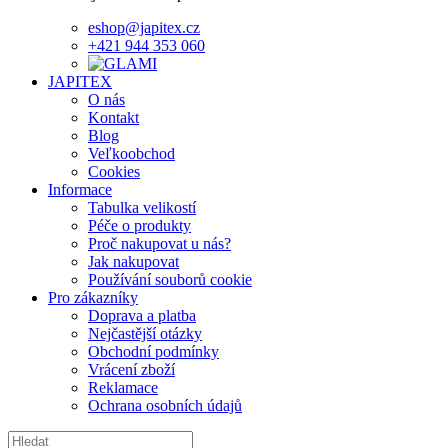
eshop@japitex.cz
+421 944 353 060
JAPITEX
O nás
Kontakt
Blog
Veľkoobchod
Cookies
Informace
Tabulka velikostí
Péče o produkty
Proč nakupovat u nás?
Jak nakupovat
Používání souborů cookie
Pro zákazníky
Doprava a platba
Nejčastější otázky
Obchodní podmínky
Vrácení zboží
Reklamace
Ochrana osobních údajů