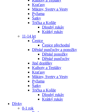
Kalhoty a Tepláky
Kraťasy
Mikiny, Svetry a Vesty
Pyžama
Šatky
Trička a Košile
Dlouhý rukáv
Krátký rukáv
11-14 let
Čepice
Čepice přechodní
Dětské punčochy a ponožky
Dětské ponožky
Dětské punčochy
Jiné doplňky
Kalhoty a Tepláky
Kraťasy
Mikiny, Svetry a Vesty
Pyžama
Šatky
Trička a Košile
Dlouhý rukáv
Krátký rukáv
Dívky
0-1 rok