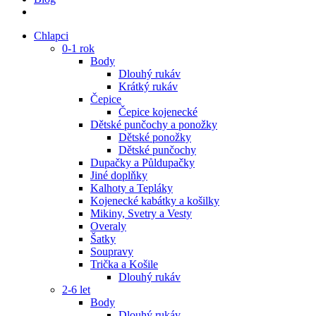
Chlapci
0-1 rok
Body
Dlouhý rukáv
Krátký rukáv
Čepice
Čepice kojenecké
Dětské punčochy a ponožky
Dětské ponožky
Dětské punčochy
Dupačky a Půldupačky
Jiné doplňky
Kalhoty a Tepláky
Kojenecké kabátky a košilky
Mikiny, Svetry a Vesty
Overaly
Šatky
Soupravy
Trička a Košile
Dlouhý rukáv
2-6 let
Body
Dlouhý rukáv