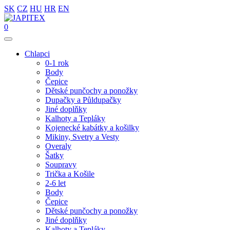
SK
CZ
HU
HR
EN
0
Chlapci
0-1 rok
Body
Čepice
Dětské punčochy a ponožky
Dupačky a Půldupačky
Jiné doplňky
Kalhoty a Tepláky
Kojenecké kabátky a košilky
Mikiny, Svetry a Vesty
Overaly
Šatky
Soupravy
Trička a Košile
2-6 let
Body
Čepice
Dětské punčochy a ponožky
Jiné doplňky
Kalhoty a Tepláky