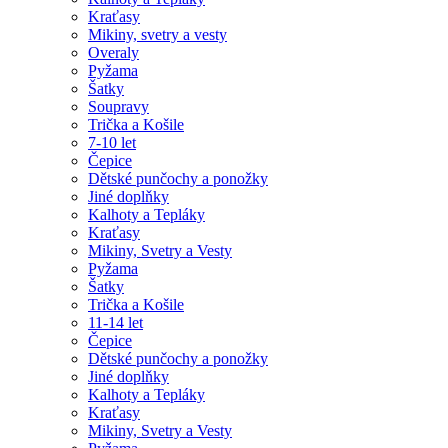
Kraťasy
Mikiny, svetry a vesty
Overaly
Pyžama
Šatky
Soupravy
Trička a Košile
7-10 let
Čepice
Dětské punčochy a ponožky
Jiné doplňky
Kalhoty a Tepláky
Kraťasy
Mikiny, Svetry a Vesty
Pyžama
Šatky
Trička a Košile
11-14 let
Čepice
Dětské punčochy a ponožky
Jiné doplňky
Kalhoty a Tepláky
Kraťasy
Mikiny, Svetry a Vesty