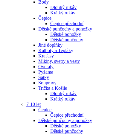
Body
Dlouhý rukáv
Krátký rukáv
Čepice
Čepice přechodní
Dětské punčochy a ponožky
Dětské ponožky
Dětské punčochy
Jiné doplňky
Kalhoty a Tepláky
Kraťasy
Mikiny, svetry a vesty
Overaly
Pyžama
Šatky
Soupravy
Trička a Košile
Dlouhý rukáv
Krátký rukáv
7-10 let
Čepice
Čepice přechodní
Dětské punčochy a ponožky
Dětské ponožky
Dětské punčochy