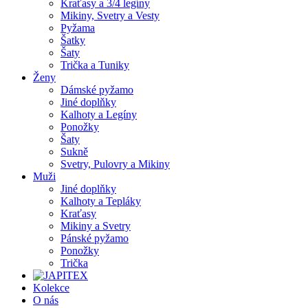
Kraťasy a 3/4 legíny
Mikiny, Svetry a Vesty
Pyžama
Šatky
Šaty
Trička a Tuniky
Ženy
Dámské pyžamo
Jiné doplňky
Kalhoty a Legíny
Ponožky
Šaty
Sukně
Svetry, Pulovry a Mikiny
Muži
Jiné doplňky
Kalhoty a Tepláky
Kraťasy
Mikiny a Svetry
Pánské pyžamo
Ponožky
Trička
Kolekce
O nás