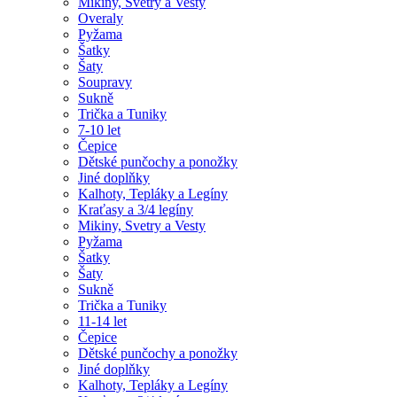
Mikiny, Svetry a Vesty
Overaly
Pyžama
Šatky
Šaty
Soupravy
Sukně
Trička a Tuniky
7-10 let
Čepice
Dětské punčochy a ponožky
Jiné doplňky
Kalhoty, Tepláky a Legíny
Kraťasy a 3/4 legíny
Mikiny, Svetry a Vesty
Pyžama
Šatky
Šaty
Sukně
Trička a Tuniky
11-14 let
Čepice
Dětské punčochy a ponožky
Jiné doplňky
Kalhoty, Tepláky a Legíny