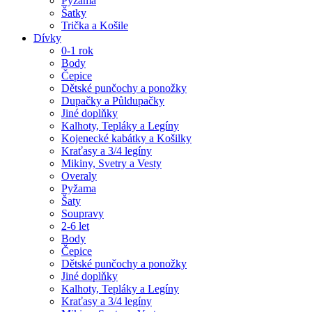
Pyžama
Šatky
Trička a Košile
Dívky
0-1 rok
Body
Čepice
Dětské punčochy a ponožky
Dupačky a Půldupačky
Jiné doplňky
Kalhoty, Tepláky a Legíny
Kojenecké kabátky a Košilky
Kraťasy a 3/4 legíny
Mikiny, Svetry a Vesty
Overaly
Pyžama
Šaty
Soupravy
2-6 let
Body
Čepice
Dětské punčochy a ponožky
Jiné doplňky
Kalhoty, Tepláky a Legíny
Kraťasy a 3/4 legíny