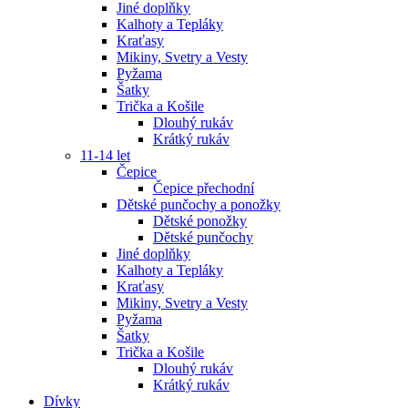
Jiné doplňky
Kalhoty a Tepláky
Kraťasy
Mikiny, Svetry a Vesty
Pyžama
Šatky
Trička a Košile
Dlouhý rukáv
Krátký rukáv
11-14 let
Čepice
Čepice přechodní
Dětské punčochy a ponožky
Dětské ponožky
Dětské punčochy
Jiné doplňky
Kalhoty a Tepláky
Kraťasy
Mikiny, Svetry a Vesty
Pyžama
Šatky
Trička a Košile
Dlouhý rukáv
Krátký rukáv
Dívky