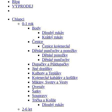
Blog
VÝPRODEJ
Chlapci
0-1 rok
Body
Dlouhý rukáv
Krátký rukáv
Čepice
Čepice kojenecké
Dětské punčochy a ponožky
Dětské ponožky
Dětské punčochy
Dupačky a Půldupačky
Jiné doplňky
Kalhoty a Tepláky
Kojenecké kabátky a košilky
Mikiny, Svetry a Vesty
Overaly
Šatky
Soupravy
Trička a Košile
Dlouhý rukáv
2-6 let