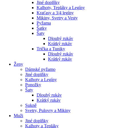
Jiné doplňky
Kalhoty, Tepláky a Legíny
Kraťasy a 3/4 legíny
Mikiny, Svetry a Vesty
Pyžama
Šatky
Šaty
Dlouhý rukáv
Krátký rukáv
Trička a Tuniky
Dlouhý rukáv
Krátký rukáv
Ženy
Dámské pyžamo
Jiné doplňky
Kalhoty a Legíny
Ponožky
Šaty
Dlouhý rukáv
Krátký rukáv
Sukně
Svetry, Pulovry a Mikiny
Muži
Jiné doplňky
Kalhoty a Tepláky