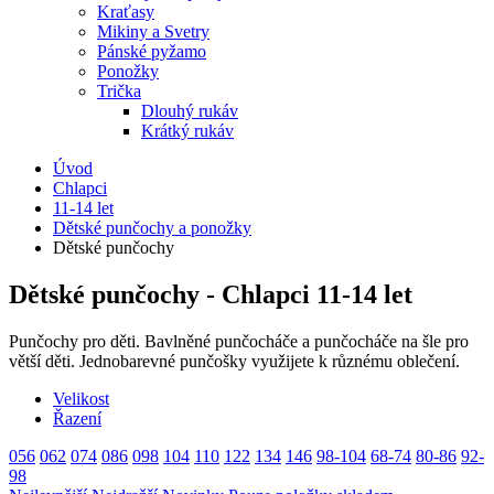
Kraťasy
Mikiny a Svetry
Pánské pyžamo
Ponožky
Trička
Dlouhý rukáv
Krátký rukáv
Úvod
Chlapci
11-14 let
Dětské punčochy a ponožky
Dětské punčochy
Dětské punčochy - Chlapci 11-14 let
Punčochy pro děti. Bavlněné punčocháče a punčocháče na šle pro
větší děti. Jednobarevné punčošky využijete k různému oblečení.
Velikost
Řazení
056
062
074
086
098
104
110
122
134
146
98-104
68-74
80-86
92-
98