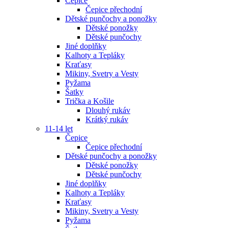
Čepice
Čepice přechodní
Dětské punčochy a ponožky
Dětské ponožky
Dětské punčochy
Jiné doplňky
Kalhoty a Tepláky
Kraťasy
Mikiny, Svetry a Vesty
Pyžama
Šatky
Trička a Košile
Dlouhý rukáv
Krátký rukáv
11-14 let
Čepice
Čepice přechodní
Dětské punčochy a ponožky
Dětské ponožky
Dětské punčochy
Jiné doplňky
Kalhoty a Tepláky
Kraťasy
Mikiny, Svetry a Vesty
Pyžama