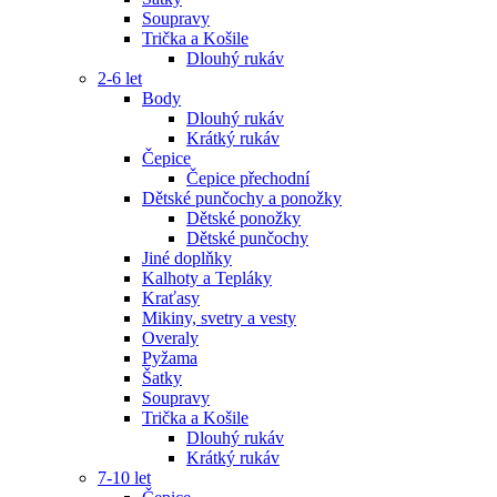
Soupravy
Trička a Košile
Dlouhý rukáv
2-6 let
Body
Dlouhý rukáv
Krátký rukáv
Čepice
Čepice přechodní
Dětské punčochy a ponožky
Dětské ponožky
Dětské punčochy
Jiné doplňky
Kalhoty a Tepláky
Kraťasy
Mikiny, svetry a vesty
Overaly
Pyžama
Šatky
Soupravy
Trička a Košile
Dlouhý rukáv
Krátký rukáv
7-10 let