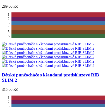
289,00 Kč
Dětské punčocháče s kšandami protiskluzové RIB
SLIM 2
315,00 Kč