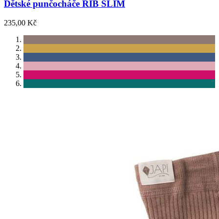
Dětské punčocháče RIB SLIM
235,00 Kč