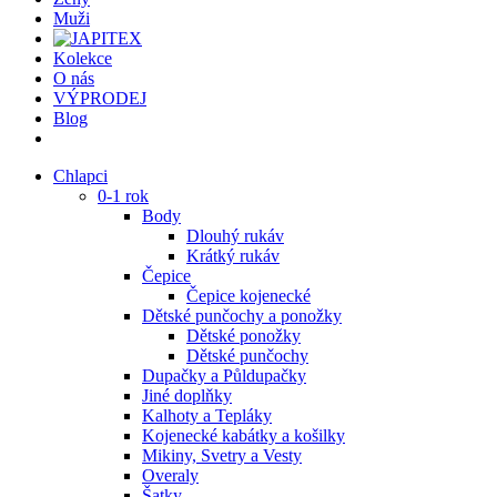
Muži
Kolekce
O nás
VÝPRODEJ
Blog
Chlapci
0-1 rok
Body
Dlouhý rukáv
Krátký rukáv
Čepice
Čepice kojenecké
Dětské punčochy a ponožky
Dětské ponožky
Dětské punčochy
Dupačky a Půldupačky
Jiné doplňky
Kalhoty a Tepláky
Kojenecké kabátky a košilky
Mikiny, Svetry a Vesty
Overaly
Šatky