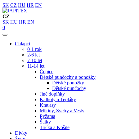
SK
CZ
HU
HR
EN
CZ
SK
HU
HR
EN
0
Chlapci
0-1 rok
2-6 let
7-10 let
11-14 let
Čepice
Dětské punčochy a ponožky
Dětské ponožky
Dětské punčochy
Jiné doplňky
Kalhoty a Tepláky
Kraťasy
Mikiny, Svetry a Vesty
Pyžama
Šatky
Trička a Košile
Dívky
Ženy