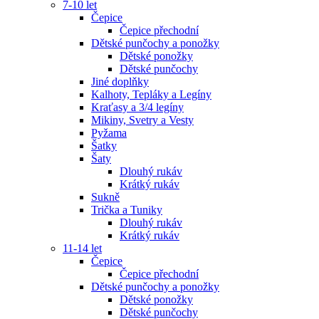
7-10 let
Čepice
Čepice přechodní
Dětské punčochy a ponožky
Dětské ponožky
Dětské punčochy
Jiné doplňky
Kalhoty, Tepláky a Legíny
Kraťasy a 3/4 legíny
Mikiny, Svetry a Vesty
Pyžama
Šatky
Šaty
Dlouhý rukáv
Krátký rukáv
Sukně
Trička a Tuniky
Dlouhý rukáv
Krátký rukáv
11-14 let
Čepice
Čepice přechodní
Dětské punčochy a ponožky
Dětské ponožky
Dětské punčochy