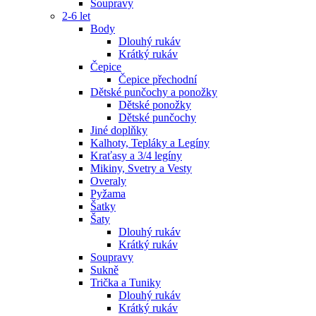
Soupravy
2-6 let
Body
Dlouhý rukáv
Krátký rukáv
Čepice
Čepice přechodní
Dětské punčochy a ponožky
Dětské ponožky
Dětské punčochy
Jiné doplňky
Kalhoty, Tepláky a Legíny
Kraťasy a 3/4 legíny
Mikiny, Svetry a Vesty
Overaly
Pyžama
Šatky
Šaty
Dlouhý rukáv
Krátký rukáv
Soupravy
Sukně
Trička a Tuniky
Dlouhý rukáv
Krátký rukáv