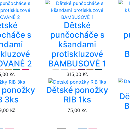
tské
Dětské
cháče s
punčocháče s
p
ndami
kšandami
skluzové
protiskluzové
OVANÉ 2
BAMBUSOVÉ 1
5,00 Kč
315,00 Kč
 ponožky
Dětské ponožky
Dě
B 3ks
RIB 1ks
B
9,00 Kč
75,00 Kč