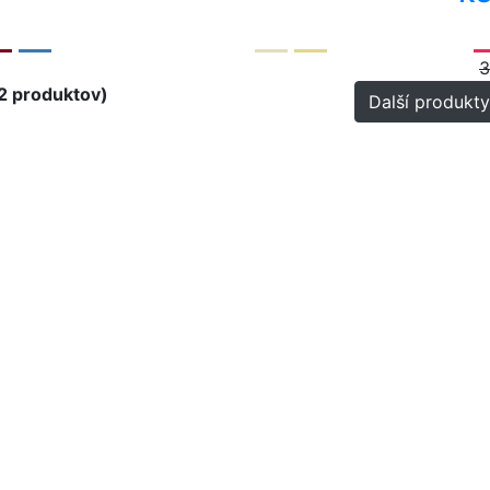
3
52 produktov)
Další produkty