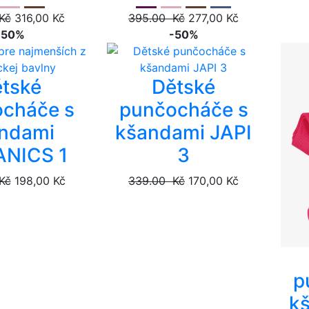
Kč
316,00 Kč
395.00 Kč
277,00 Kč
-50%
-50%
tské
Dětské
cháče s
punčocháče s
ndami
kšandami JAPI
NICS 1
3
Kč
198,00 Kč
339.00 Kč
170,00 Kč
p
k