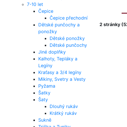
7-10 let
Čepice
Čepice přechodní
2 stránky (
Dětské punčochy a
ponožky
Dětské ponožky
Dětské punčochy
Jiné doplňky
Kalhoty, Tepláky a
Legíny
Kraťasy a 3/4 legíny
Mikiny, Svetry a Vesty
Pyžama
Šatky
Šaty
Dlouhý rukáv
Krátký rukáv
Sukně
Trička a Tuniky