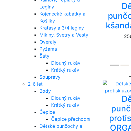
Dě
Legíny
punčo
Kojenecké kabátky a
Košilky
kšanda
Kraťasy a 3/4 legíny
Mikiny, Svetry a Vesty
25
Overaly
Pyžama
Šaty
Dlouhý rukáv
Krátký rukáv
Soupravy
2-6 let
Body
Dě
Dlouhý rukáv
Krátký rukáv
punč
Čepice
proti
Čepice přechodní
ORGA
Dětské punčochy a