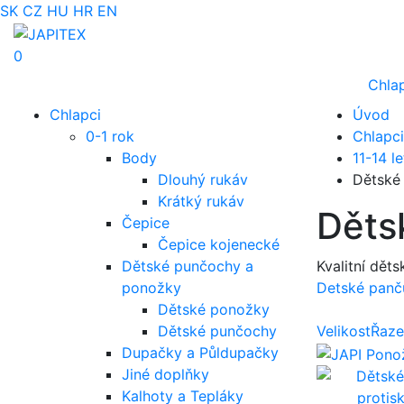
SK
CZ
HU
HR
EN
0
Chla
Chlapci
Úvod
0-1 rok
Chlapci
Body
11-14 le
Dlouhý rukáv
Dětské
Krátký rukáv
Děts
Čepice
Čepice kojenecké
Dětské punčochy a
Kvalitní dět
ponožky
Detské panč
Dětské ponožky
Dětské punčochy
Velikost
Řaze
Dupačky a Půldupačky
Jiné doplňky
Kalhoty a Tepláky