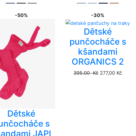
-50%
-30%
Dětské
punčocháče s
kšandami
ORGANICS 2
395.00 Kč
277,00 Kč
Dětské
unčocháče s
šandami JAPI