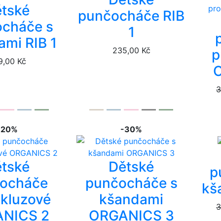
tské
punčocháče RIB
cháče s
1
mi RIB 1
235,00 Kč
p
9,00 Kč
3
-20%
-30%
tské
Dětské
p
ocháče
punčocháče s
kš
skluzové
kšandami
3
NICS 2
ORGANICS 3