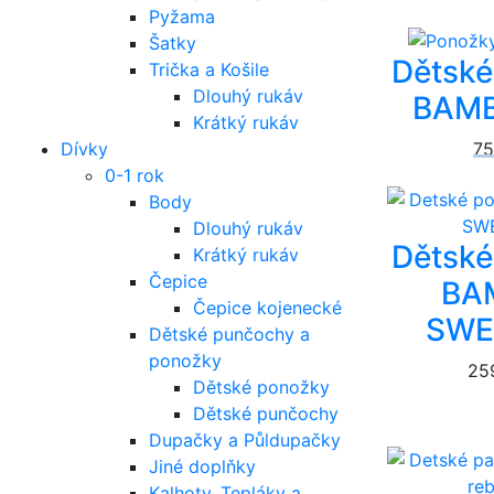
Pyžama
Šatky
Dětské
Trička a Košile
Dlouhý rukáv
BAMB
Krátký rukáv
75
Dívky
0-1 rok
Body
Dlouhý rukáv
Dětské
Krátký rukáv
Čepice
BA
Čepice kojenecké
SWE
Dětské punčochy a
ponožky
25
Dětské ponožky
Dětské punčochy
Dupačky a Půldupačky
Jiné doplňky
Kalhoty, Tepláky a