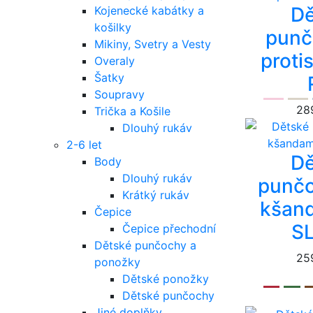
Dě
Kojenecké kabátky a
košilky
punč
Mikiny, Svetry a Vesty
proti
Overaly
Šatky
Soupravy
28
Trička a Košile
Dlouhý rukáv
2-6 let
Dě
Body
Dlouhý rukáv
punčo
Krátký rukáv
kšand
Čepice
SL
Čepice přechodní
Dětské punčochy a
25
ponožky
Dětské ponožky
Dětské punčochy
Jiné doplňky