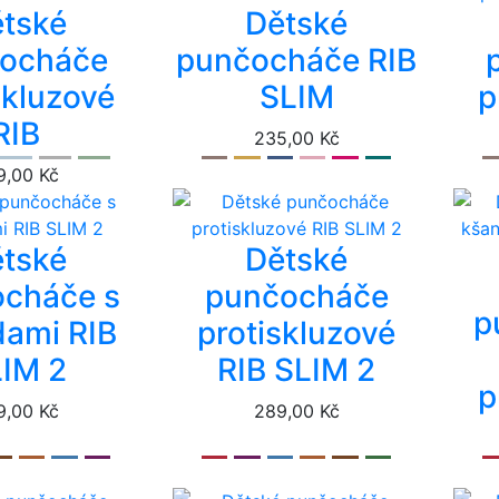
tské
Dětské
ocháče
punčocháče RIB
skluzové
SLIM
p
RIB
235,00 Kč
9,00 Kč
tské
Dětské
cháče s
punčocháče
p
ami RIB
protiskluzové
IM 2
RIB SLIM 2
p
9,00 Kč
289,00 Kč