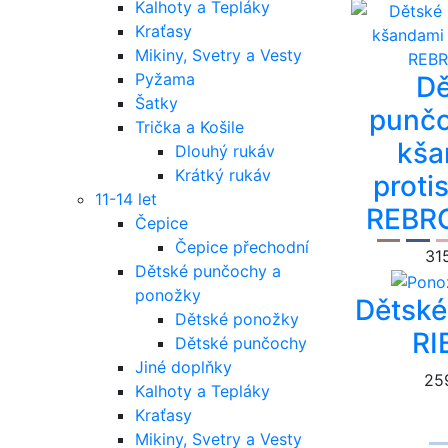
Kalhoty a Tepláky
Kraťasy
Mikiny, Svetry a Vesty
Pyžama
Dě
Šatky
punčo
Trička a Košile
kša
Dlouhý rukáv
Krátký rukáv
proti
11-14 let
REBR
Čepice
Čepice přechodní
31
Dětské punčochy a
ponožky
Dětské
Dětské ponožky
RI
Dětské punčochy
Jiné doplňky
25
Kalhoty a Tepláky
Kraťasy
Mikiny, Svetry a Vesty