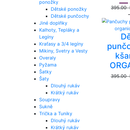
ponožky
395.00 
Dětské ponožky
Dětské punčochy
Jiné doplňky
Kalhoty, Tepláky a
Dě
Legíny
Kraťasy a 3/4 legíny
punčo
Mikiny, Svetry a Vesty
kša
Overaly
ORGA
Pyžama
Šatky
395.00 
Šaty
Dlouhý rukáv
Krátký rukáv
Soupravy
Sukně
Trička a Tuniky
Dlouhý rukáv
Krátký rukáv