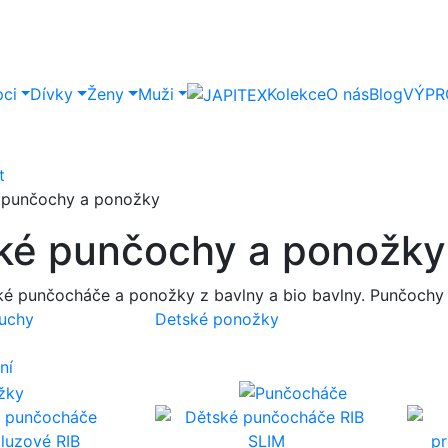
pci
Dívky
Ženy
Muži
Kolekce
O nás
Blog
VÝPR
t
 punčochy a ponožky
ké punčochy a ponožky -
ské punčocháče a ponožky z bavlny a bio bavlny. Punčochy 
uchy
Detské ponožky
ní