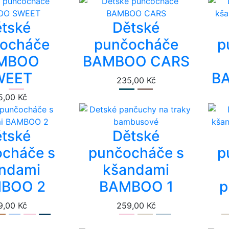
tské
Dětské
ocháče
punčocháče
p
MBOO
BAMBOO CARS
WEET
B
235,00 Kč
5,00 Kč
tské
Dětské
cháče s
punčocháče s
p
ndami
kšandami
BOO 2
BAMBOO 1
p
9,00 Kč
259,00 Kč