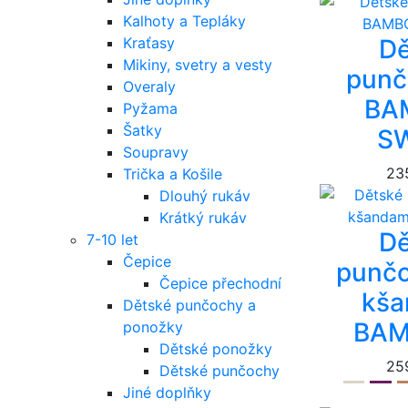
Kalhoty a Tepláky
Dě
Kraťasy
Mikiny, svetry a vesty
punč
Overaly
BA
Pyžama
Šatky
S
Soupravy
23
Trička a Košile
Dlouhý rukáv
Krátký rukáv
Dě
7-10 let
Čepice
punčo
Čepice přechodní
kša
Dětské punčochy a
BAM
ponožky
Dětské ponožky
25
Dětské punčochy
Jiné doplňky