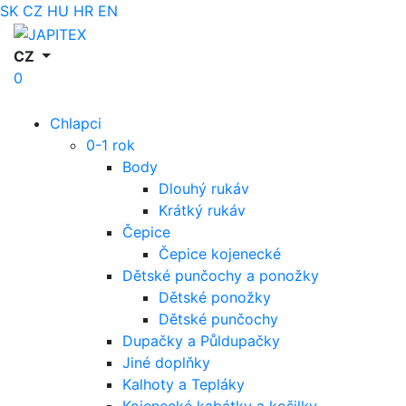
SK
CZ
HU
HR
EN
CZ
0
Chlapci
0-1 rok
Body
Dlouhý rukáv
Krátký rukáv
Čepice
Čepice kojenecké
Dětské punčochy a ponožky
Dětské ponožky
Dětské punčochy
Dupačky a Půldupačky
Jiné doplňky
Kalhoty a Tepláky
Kojenecké kabátky a košilky