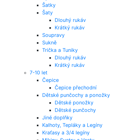
Šatky
Šaty
Dlouhý rukáv
Krátký rukáv
Soupravy
Sukně
Trička a Tuniky
Dlouhý rukáv
Krátký rukáv
7-10 let
Čepice
Čepice přechodní
Dětské punčochy a ponožky
Dětské ponožky
Dětské punčochy
Jiné doplňky
Kalhoty, Tepláky a Legíny
Kraťasy a 3/4 legíny
Mikiny, Svetry a Vesty