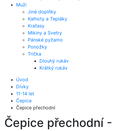
Muži
Jiné doplňky
Kalhoty a Tepláky
Kraťasy
Mikiny a Svetry
Pánské pyžamo
Ponožky
Trička
Dlouhý rukáv
Krátký rukáv
Úvod
Dívky
11-14 let
Čepice
Čepice přechodní
Čepice přechodní -