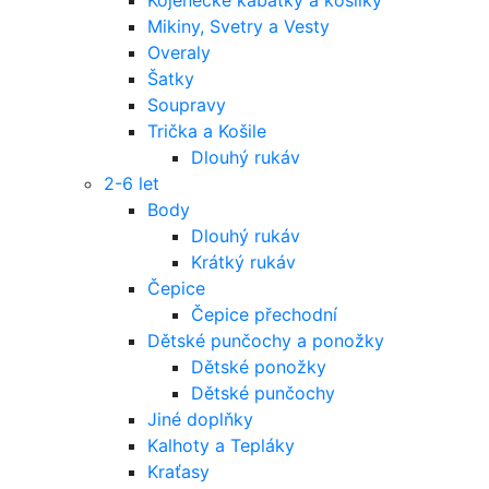
Mikiny, Svetry a Vesty
Overaly
Šatky
Soupravy
Trička a Košile
Dlouhý rukáv
2-6 let
Body
Dlouhý rukáv
Krátký rukáv
Čepice
Čepice přechodní
Dětské punčochy a ponožky
Dětské ponožky
Dětské punčochy
Jiné doplňky
Kalhoty a Tepláky
Kraťasy