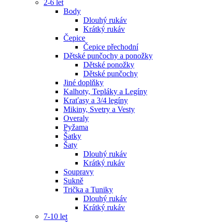
2-6 let
Body
Dlouhý rukáv
Krátký rukáv
Čepice
Čepice přechodní
Dětské punčochy a ponožky
Dětské ponožky
Dětské punčochy
Jiné doplňky
Kalhoty, Tepláky a Legíny
Kraťasy a 3/4 legíny
Mikiny, Svetry a Vesty
Overaly
Pyžama
Šatky
Šaty
Dlouhý rukáv
Krátký rukáv
Soupravy
Sukně
Trička a Tuniky
Dlouhý rukáv
Krátký rukáv
7-10 let