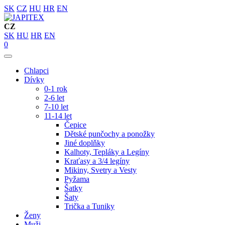
SK
CZ
HU
HR
EN
CZ
SK
HU
HR
EN
0
Chlapci
Dívky
0-1 rok
2-6 let
7-10 let
11-14 let
Čepice
Dětské punčochy a ponožky
Jiné doplňky
Kalhoty, Tepláky a Legíny
Kraťasy a 3/4 legíny
Mikiny, Svetry a Vesty
Pyžama
Šatky
Šaty
Trička a Tuniky
Ženy
Muži