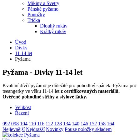
Mikiny a Svetry
Pánské pyžamo
Ponožky
Trička
Dlouhý rukáv
Krátký rukáv
Úvod
Dívky
11-14 let
Pyžama
Pyžama - Dívky 11-14 let
Kvalitní dívčí pyžamo je důležité pro pohodlný spánek. Pyžama pro
teeangerky ve věku 11-14 let
z certifikovaných materiálů.
Ověřené pohodlné střihy a stylové látky.
Velikost
Řazení
092
098
104
110
116
122
128
134
140
146
152
158
164
Nejlevnější
Nejdražší
Novinky
Pouze položky skladem