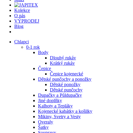
Kolekce
O nás
VÝPRODEJ
Blog
Chlapci
0-1 rok
Body
Dlouhý rukáv
Krátký rukáv
Čepice
Čepice kojenecké
Dětské punčochy a ponožky
Dětské ponožky
Dětské punčochy
Dupačky a Půldupačky
Jiné doplňky
Kalhoty a Tepláky
Kojenecké kabátky a košilky
Mikiny, Svetry a Vesty
Overaly
Šatky
Soupravy