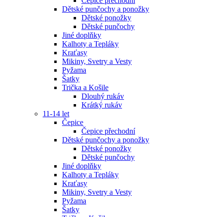
Čepice přechodní
Dětské punčochy a ponožky
Dětské ponožky
Dětské punčochy
Jiné doplňky
Kalhoty a Tepláky
Kraťasy
Mikiny, Svetry a Vesty
Pyžama
Šatky
Trička a Košile
Dlouhý rukáv
Krátký rukáv
11-14 let
Čepice
Čepice přechodní
Dětské punčochy a ponožky
Dětské ponožky
Dětské punčochy
Jiné doplňky
Kalhoty a Tepláky
Kraťasy
Mikiny, Svetry a Vesty
Pyžama
Šatky