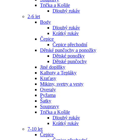
Trička a Košile
Dlouhý rukáv
2-6 let
Body
Dlouhý rukáv
Krátký rukáv
Čepice
Čepice přechodní
Dětské punčochy a ponožky
Dětské ponožky
Dětské punčochy
Jiné doplňky
Kalhoty a Tepláky
Kraťasy
Mikiny, svetry a vesty
Overaly
Pyžama
Šatky
Soupravy
Trička a Košile
Dlouhý rukáv
Krátký rukáv
7-10 let
Čepice