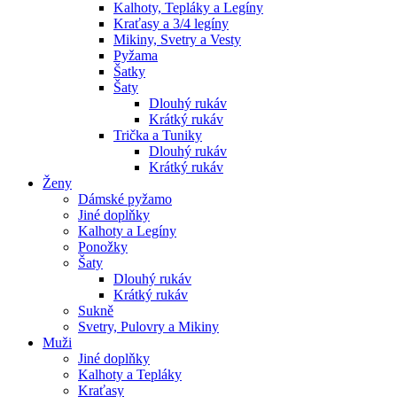
Kalhoty, Tepláky a Legíny
Kraťasy a 3/4 legíny
Mikiny, Svetry a Vesty
Pyžama
Šatky
Šaty
Dlouhý rukáv
Krátký rukáv
Trička a Tuniky
Dlouhý rukáv
Krátký rukáv
Ženy
Dámské pyžamo
Jiné doplňky
Kalhoty a Legíny
Ponožky
Šaty
Dlouhý rukáv
Krátký rukáv
Sukně
Svetry, Pulovry a Mikiny
Muži
Jiné doplňky
Kalhoty a Tepláky
Kraťasy