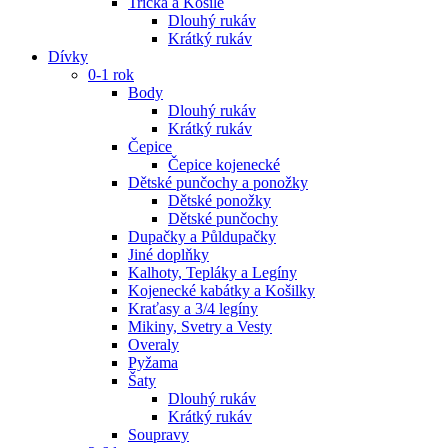
Trička a Košile
Dlouhý rukáv
Krátký rukáv
Dívky
0-1 rok
Body
Dlouhý rukáv
Krátký rukáv
Čepice
Čepice kojenecké
Dětské punčochy a ponožky
Dětské ponožky
Dětské punčochy
Dupačky a Půldupačky
Jiné doplňky
Kalhoty, Tepláky a Legíny
Kojenecké kabátky a Košilky
Kraťasy a 3/4 legíny
Mikiny, Svetry a Vesty
Overaly
Pyžama
Šaty
Dlouhý rukáv
Krátký rukáv
Soupravy