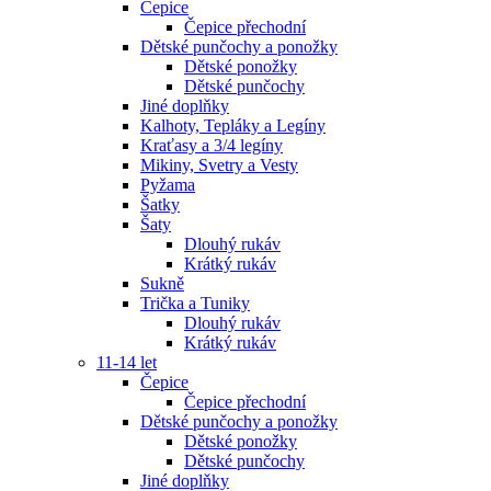
Čepice
Čepice přechodní
Dětské punčochy a ponožky
Dětské ponožky
Dětské punčochy
Jiné doplňky
Kalhoty, Tepláky a Legíny
Kraťasy a 3/4 legíny
Mikiny, Svetry a Vesty
Pyžama
Šatky
Šaty
Dlouhý rukáv
Krátký rukáv
Sukně
Trička a Tuniky
Dlouhý rukáv
Krátký rukáv
11-14 let
Čepice
Čepice přechodní
Dětské punčochy a ponožky
Dětské ponožky
Dětské punčochy
Jiné doplňky