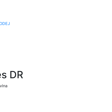
ODEJ
es DR
vlna