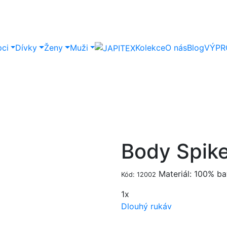
pci
Dívky
Ženy
Muži
Kolekce
O nás
Blog
VÝPR
Body Spik
Materiál: 100% ba
Kód: 12002
1x
Dlouhý rukáv