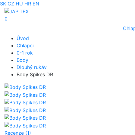
SK
CZ
HU
HR
EN
0
Chla
Úvod
Chlapci
0-1 rok
Body
Dlouhý rukáv
Body Spikes DR
Recenze (1)