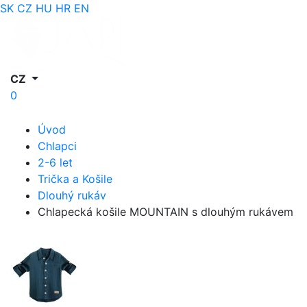
SK
CZ
HU
HR
EN
CZ
0
Úvod
Chlapci
2-6 let
Trička a Košile
Dlouhý rukáv
Chlapecká košile MOUNTAIN s dlouhým rukávem