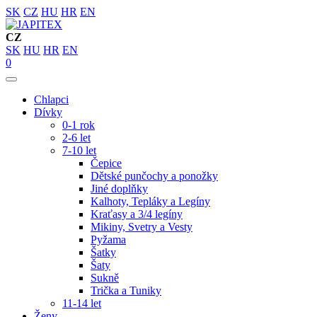
SK
CZ
HU
HR
EN
CZ
SK
HU
HR
EN
0
Chlapci
Dívky
0-1 rok
2-6 let
7-10 let
Čepice
Dětské punčochy a ponožky
Jiné doplňky
Kalhoty, Tepláky a Legíny
Kraťasy a 3/4 legíny
Mikiny, Svetry a Vesty
Pyžama
Šatky
Šaty
Sukně
Trička a Tuniky
11-14 let
Ženy