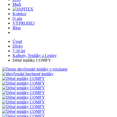
Muži
Kolekce
O nás
VÝPRODEJ
Blog
Úvod
Dívky
7-10 let
Kalhoty, Tepláky a Legíny
Détsé tepláky COMFY