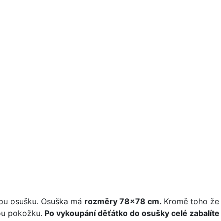
skou osušku. Osuška má
rozměry 78x78 cm.
Kromě toho že j
kou pokožku.
Po vykoupání děťátko do osušky celé zabalíte