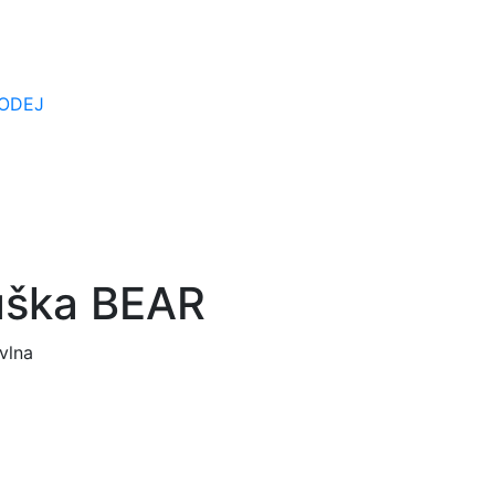
ODEJ
uška BEAR
vlna