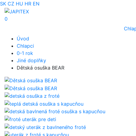
SK
CZ
HU
HR
EN
0
Chla
Úvod
Chlapci
0-1 rok
Jiné doplňky
Dětská osuška BEAR