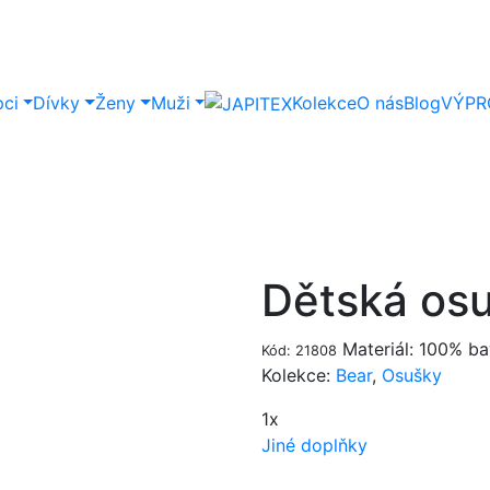
pci
Dívky
Ženy
Muži
Kolekce
O nás
Blog
VÝPR
Dětská os
Materiál: 100% ba
Kód: 21808
Kolekce:
Bear
,
Osušky
1x
Jiné doplňky