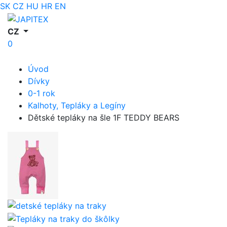
SK
CZ
HU
HR
EN
CZ
0
Úvod
Dívky
0-1 rok
Kalhoty, Tepláky a Legíny
Dětské tepláky na šle 1F TEDDY BEARS