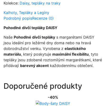
Kolekce:
Daisy
,
tepláky na traky
Kalhoty, Tepláky a Legíny
Podrobný popis
Recenze (0)
Pohodlné dívčí tepláky DAISY
Naše
Pohodlné dívčí tepláky
s margarétami DAISY
jsou ideální pro ležérné dny doma nebo na hravá
dobrodružství venku. Vyrobena z
elastického
materiálu
, který poskytuje
maximální flexibilitu
, tyto
tepláky jsou zdobené roztomilými margarétkami, které
přidávají
barevný akcent
každodennímu oblečení.
Doporučené produkty
-40%