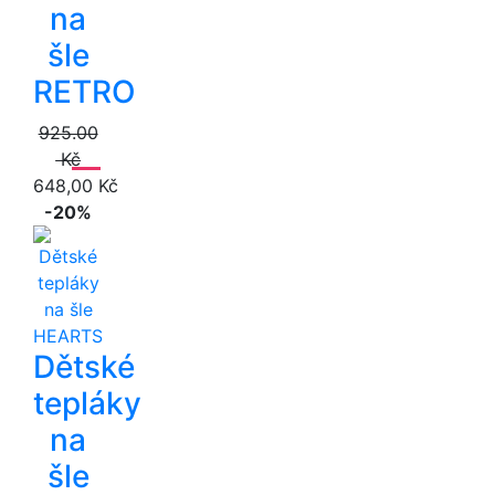
na
šle
RETRO
925.00
Kč
648,00 Kč
-20%
Dětské
tepláky
na
šle