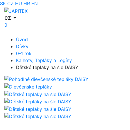
SK
CZ
HU
HR
EN
CZ
0
Úvod
Dívky
0-1 rok
Kalhoty, Tepláky a Legíny
Dětské tepláky na šle DAISY