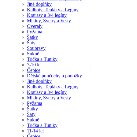
Jiné doplňky
Kalhoty, Tepláky a Legíny
Kraťasy a 3/4 legíny
Mikiny, Svetry a Vesty
Overaly
Pyžama
Šatky
Šaty
Soupravy
Sukně
Trička a Tuniky
7-10 let
Čepice
Dětské punčochy a ponožky
Jiné doplňky
Kalhoty, Tepláky a Legíny
Kraťasy a 3/4 legíny
Mikiny, Svetry a Vesty
Pyžama
Šatky
Šaty
Sukně
Trička a Tuniky
11-14 let
Čepice