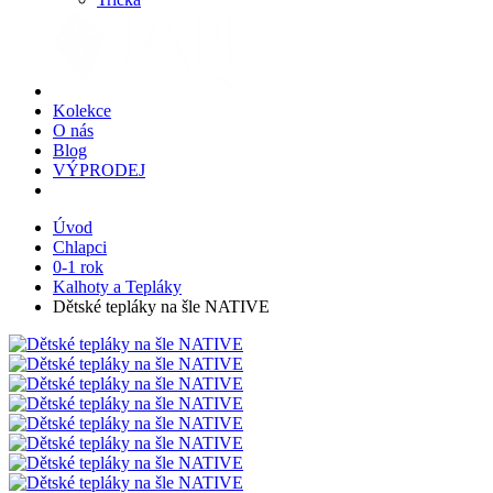
Kolekce
O nás
Blog
VÝPRODEJ
Úvod
Chlapci
0-1 rok
Kalhoty a Tepláky
Dětské tepláky na šle NATIVE