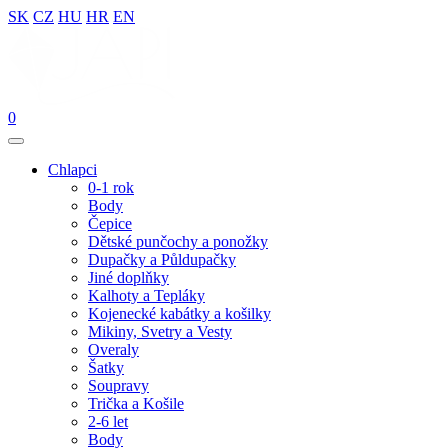
SK
CZ
HU
HR
EN
0
Chlapci
0-1 rok
Body
Čepice
Dětské punčochy a ponožky
Dupačky a Půldupačky
Jiné doplňky
Kalhoty a Tepláky
Kojenecké kabátky a košilky
Mikiny, Svetry a Vesty
Overaly
Šatky
Soupravy
Trička a Košile
2-6 let
Body