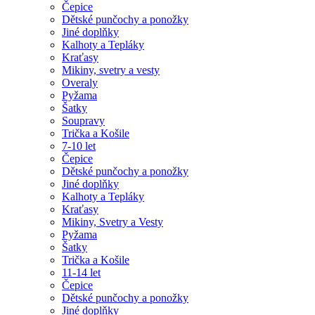
Čepice
Dětské punčochy a ponožky
Jiné doplňky
Kalhoty a Tepláky
Kraťasy
Mikiny, svetry a vesty
Overaly
Pyžama
Šatky
Soupravy
Trička a Košile
7-10 let
Čepice
Dětské punčochy a ponožky
Jiné doplňky
Kalhoty a Tepláky
Kraťasy
Mikiny, Svetry a Vesty
Pyžama
Šatky
Trička a Košile
11-14 let
Čepice
Dětské punčochy a ponožky
Jiné doplňky