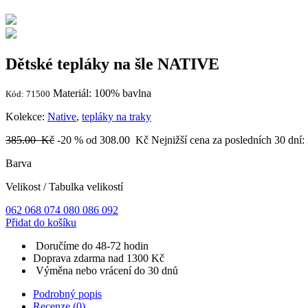
Dětské tepláky na šle NATIVE
Materiál: 100% bavlna
Kód: 71500
Kolekce:
Native
,
tepláky na traky
385.00 Kč
-20 %
od 308.00
Kč
Nejnižší cena za posledních 30 dní:
Barva
Velikost
/
Tabulka velikostí
062
068
074
080
086
092
Přidat do košíku
Doručíme do 48-72 hodin
Doprava zdarma nad 1300 Kč
Výměna nebo vrácení do 30 dnů
Podrobný popis
Recenze (0)