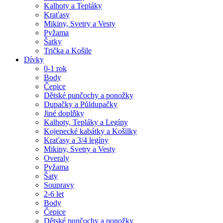
Kalhoty a Tepláky
Kraťasy
Mikiny, Svetry a Vesty
Pyžama
Šatky
Trička a Košile
Dívky
0-1 rok
Body
Čepice
Dětské punčochy a ponožky
Dupačky a Půldupačky
Jiné doplňky
Kalhoty, Tepláky a Legíny
Kojenecké kabátky a Košilky
Kraťasy a 3/4 legíny
Mikiny, Svetry a Vesty
Overaly
Pyžama
Šaty
Soupravy
2-6 let
Body
Čepice
Dětské punčochy a ponožky