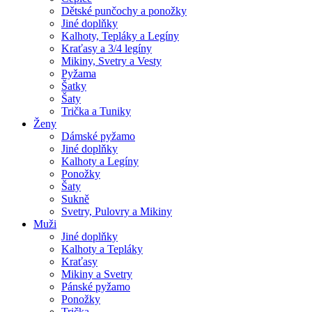
Dětské punčochy a ponožky
Jiné doplňky
Kalhoty, Tepláky a Legíny
Kraťasy a 3/4 legíny
Mikiny, Svetry a Vesty
Pyžama
Šatky
Šaty
Trička a Tuniky
Ženy
Dámské pyžamo
Jiné doplňky
Kalhoty a Legíny
Ponožky
Šaty
Sukně
Svetry, Pulovry a Mikiny
Muži
Jiné doplňky
Kalhoty a Tepláky
Kraťasy
Mikiny a Svetry
Pánské pyžamo
Ponožky
Trička