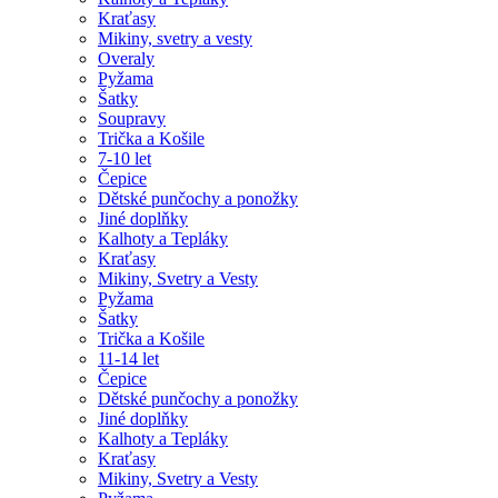
Kraťasy
Mikiny, svetry a vesty
Overaly
Pyžama
Šatky
Soupravy
Trička a Košile
7-10 let
Čepice
Dětské punčochy a ponožky
Jiné doplňky
Kalhoty a Tepláky
Kraťasy
Mikiny, Svetry a Vesty
Pyžama
Šatky
Trička a Košile
11-14 let
Čepice
Dětské punčochy a ponožky
Jiné doplňky
Kalhoty a Tepláky
Kraťasy
Mikiny, Svetry a Vesty