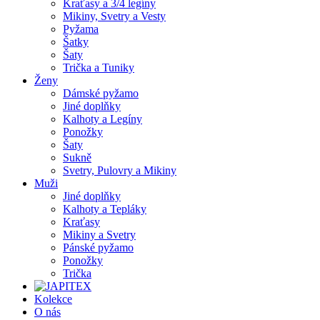
Kraťasy a 3/4 legíny
Mikiny, Svetry a Vesty
Pyžama
Šatky
Šaty
Trička a Tuniky
Ženy
Dámské pyžamo
Jiné doplňky
Kalhoty a Legíny
Ponožky
Šaty
Sukně
Svetry, Pulovry a Mikiny
Muži
Jiné doplňky
Kalhoty a Tepláky
Kraťasy
Mikiny a Svetry
Pánské pyžamo
Ponožky
Trička
Kolekce
O nás