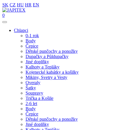
SK
CZ
HU
HR
EN
0
Chlapci
0-1 rok
Body
Čepice
Dětské punčochy a ponožky
Dupačky a Půldupačky
Jiné doplňky
Kalhoty a Tepláky
Kojenecké kabátky a košilky
Mikiny, Svetry a Vesty
Overaly
Šatky
Soupravy
Trička a Košile
2-6 let
Body
Čepice
Dětské punčochy a ponožky
Jiné doplňky
Kalhoty a Tepláky