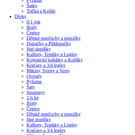
Pyžama
Šatky
Trička a Košile
Dívky
0-1 rok
Body
Čepice
Dětské punčochy a ponožky
Dupačky a Půldupačky
Jiné doplňky
Kalhoty, Tepláky a Legíny
Kojenecké kabátky a Košilky
Kraťasy a 3/4 legíny
Mikiny, Svetry a Vesty
Overaly
Pyžama
Šaty
Soupravy
2-6 let
Body
Čepice
Dětské punčochy a ponožky
Jiné doplňky
Kalhoty, Tepláky a Legíny
Kraťasy a 3/4 legíny