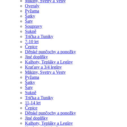
Mikiny, Svetry a Vesty
Overaly
Pyžama
Šatky
Šaty
Soupravy
Sukně
Trička a Tuniky
7-10 let
Čepice
Dětské punčochy a ponožky
Jiné doplňky
Kalhoty, Tepláky a Legíny
Kraťasy a 3/4 legíny
Mikiny, Svetry a Vesty
Pyžama
Šatky
Šaty
Sukně
Trička a Tuniky
11-14 let
Čepice
Dětské punčochy a ponožky
Jiné doplňky
Kalhoty, Tepláky a Legíny