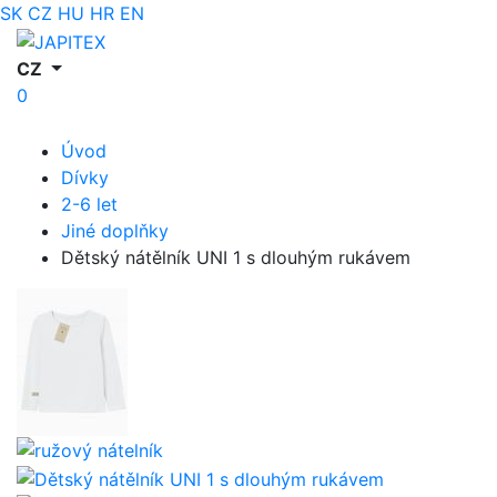
SK
CZ
HU
HR
EN
CZ
0
Úvod
Dívky
2-6 let
Jiné doplňky
Dětský nátělník UNI 1 s dlouhým rukávem