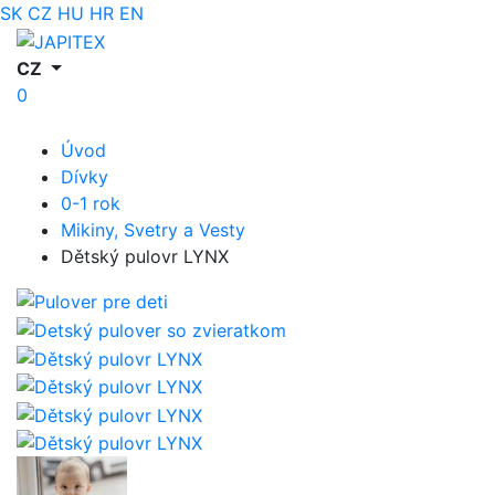
SK
CZ
HU
HR
EN
CZ
0
Úvod
Dívky
0-1 rok
Mikiny, Svetry a Vesty
Dětský pulovr LYNX