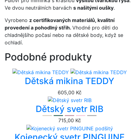
Pulovr pro miminka s krásnou
vyšitou tvářičkou rysa
.
Ve dvou neutrálních barvách
s našitými oušky
.
Vyrobeno
z certifikovaných materiálů, kvalitní
provedení a pohodlný střih.
Vhodné pro děti do
chladnějšího počasí nebo na dětské body, když se
ochladí.
Podobné produkty
Dětská mikina TEDDY
605,00 Kč
Dětský svetr RIB
715,00 Kč
Kojenecký svetr PINGUINE