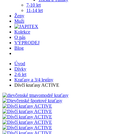
7-10 let
11-14 let
Ženy
Muži
Kolekce
O nás
VÝPRODEJ
Blog
Úvod
Dívky
2-6 let
Kraťasy a 3/4 legíny
Dívčí kraťasy ACTIVE