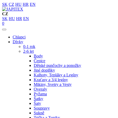
SK
CZ
HU
HR
EN
CZ
SK
HU
HR
EN
0
Chlapci
Dívky
0-1 rok
2-6 let
Body
Čepice
Dětské punčochy a ponožky
Jiné doplňky
Kalhoty, Tepláky a Legíny
Kraťasy a 3/4 legíny
Mikiny, Svetry a Vesty
Overaly
Pyžama
Šatky
Šaty
Soupravy
Sukně
Trička a Tuniky