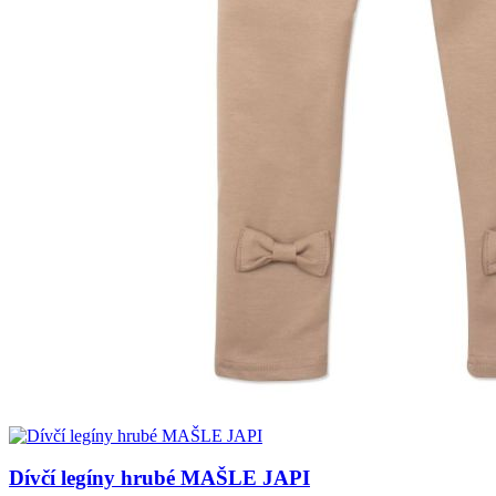
Dívčí legíny hrubé MAŠLE JAPI