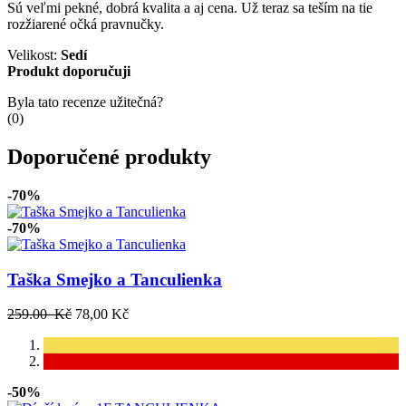
Sú veľmi pekné, dobrá kvalita a aj cena. Už teraz sa teším na tie
rozžiarené očká pravnučky.
Velikost:
Sedí
Produkt doporučuji
Byla tato recenze užitečná?
(
0
)
Doporučené produkty
-70%
-70%
Taška Smejko a Tanculienka
259.00 Kč
78,00 Kč
-50%