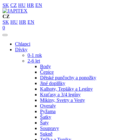
SK
CZ
HU
HR
EN
CZ
SK
HU
HR
EN
0
Chlapci
Dívky
0-1 rok
2-6 let
Body
Čepice
Dětské punčochy a ponožky
Jiné doplňky
Kalhoty, Tepláky a Legíny
Kraťasy a 3/4 legíny
Mikiny, Svetry a Vesty
Overaly
Pyžama
Šatky
Šaty
Soupravy
Sukně
Trička a Tuniky