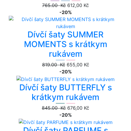
765.00 Kč
612,00 Kč
-20%
Dívčí šaty SUMMER
MOMENTS s krátkym
rukávem
819.00 Kč
655,00 Kč
-20%
Dívčí šaty BUTTERFLY s
krátkym rukávem
845.00 Kč
676,00 Kč
-20%
Dívčí šaty PARFUME s