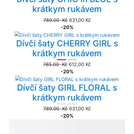
krátkym rukávem
789.00 Kč
631,00 Kč
-20%
Dívčí šaty CHERRY GIRL s
krátkym rukávem
765.00 Kč
612,00 Kč
-20%
Dívčí šaty GIRL FLORAL s
krátkym rukávem
789.00 Kč
631,00 Kč
-20%