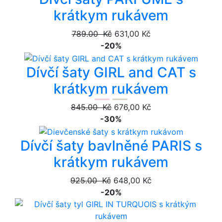
krátkym rukávem
789.00 Kč
631,00 Kč
-20%
Dívčí šaty GIRL and CAT s
krátkym rukávem
845.00 Kč
676,00 Kč
-30%
Dívčí šaty bavlněné PARIS s
krátkym rukávem
925.00 Kč
648,00 Kč
-20%