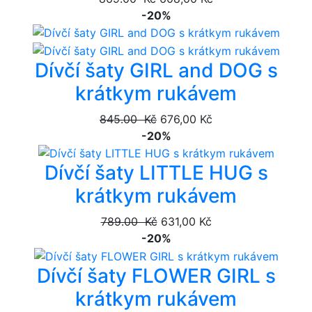
-20%
Dívčí šaty GIRL and DOG s
krátkym rukávem
845.00 Kč
676,00 Kč
-20%
Dívčí šaty LITTLE HUG s
krátkym rukávem
789.00 Kč
631,00 Kč
-20%
Dívčí šaty FLOWER GIRL s
krátkym rukávem