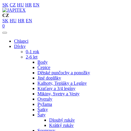
SK
CZ
HU
HR
EN
CZ
SK
HU
HR
EN
0
Chlapci
Dívky
0-1 rok
2-6 let
Body
Čepice
Dětské punčochy a ponožky
Jiné doplňky
Kalhoty, Tepláky a Legíny
Kraťasy a 3/4 legíny
Mikiny, Svetry a Vesty
Overaly
Pyžama
Šatky
Šaty
Dlouhý rukáv
Krátký rukáv
Soupravy