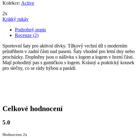
Kolekce:
Active
2x
Krátký rukáv
Podrobný popis
Recenze (2)
Sportovní šaty pro aktivní dívky. Tílkový vrchní díl s moderním
průstřihem v zadní části nad pasem. Šaty vhodné pro letní dny nebo
procházky. Doplněny jsou o nášivku s logem a logem v horní části.
Mají pohodlný pas s gumičkou s logem. Krásný a praktický kousek
pro slečny, co se rády hýbou a parádí.
Celkové hodnocení
5.0
Hodnoceno 2x