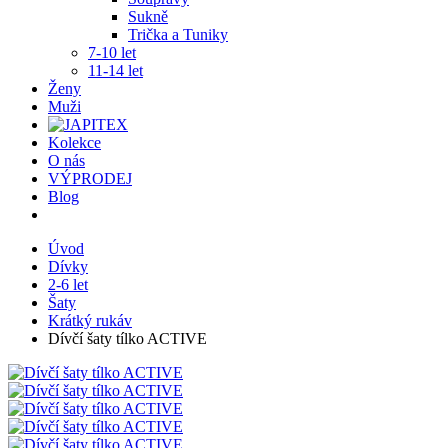
Sukně
Trička a Tuniky
7-10 let
11-14 let
Ženy
Muži
Kolekce
O nás
VÝPRODEJ
Blog
Úvod
Dívky
2-6 let
Šaty
Krátký rukáv
Dívčí šaty tílko ACTIVE