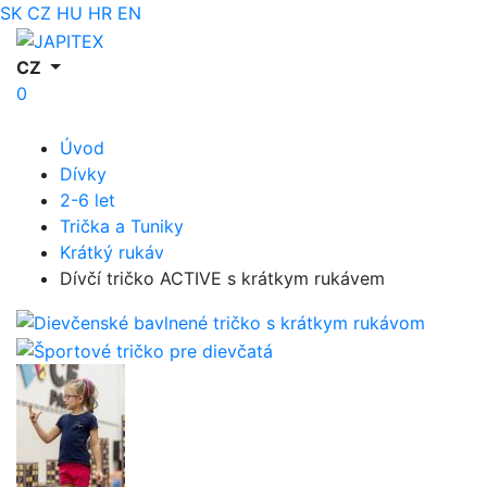
SK
CZ
HU
HR
EN
CZ
0
Úvod
Dívky
2-6 let
Trička a Tuniky
Krátký rukáv
Dívčí tričko ACTIVE s krátkym rukávem