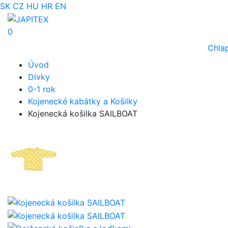
SK
CZ
HU
HR
EN
0
Chla
Úvod
Dívky
0-1 rok
Kojenecké kabátky a Košilky
Kojenecká košilka SAILBOAT