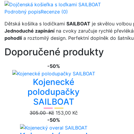
Podrobný popis
Recenze (0)
Dětská košilka s lodičkami
SAILBOAT
je skvělou volbou
Jednoduché zapínání
na cvoky zaručuje rychlé převlékán
pohodlí
a roztomilý design. Perfektní doplněk do šatník
Doporučené produkty
-50%
Kojenecké
polodupačky
SAILBOAT
305.00 Kč
153,00 Kč
-50%