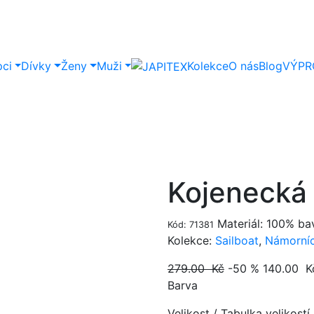
pci
Dívky
Ženy
Muži
Kolekce
O nás
Blog
VÝPR
Kojenecká
Materiál: 100% ba
Kód: 71381
Kolekce:
Sailboat
,
Námorníc
279.00 Kč
-50 %
140.00
K
Barva
Velikost
/
Tabulka velikostí