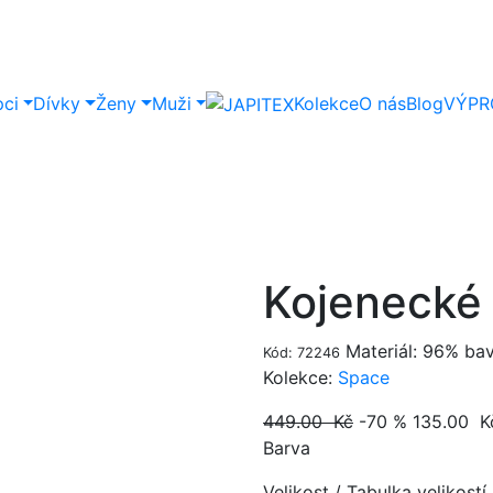
pci
Dívky
Ženy
Muži
Kolekce
O nás
Blog
VÝPR
Kojenecké
Materiál: 96% bav
Kód: 72246
Kolekce:
Space
449.00 Kč
-70 %
135.00
K
Barva
Velikost
/
Tabulka velikostí