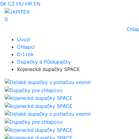
SK
CZ
HU
HR
EN
0
Chla
Úvod
Chlapci
0-1 rok
Dupačky a Půldupačky
Kojenecké dupačky SPACE