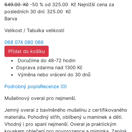
649.00 Kč
-50 %
od 325.00
Kč
Nejnižší cena za
posledních 30 dní:
325.00
Kč
Barva
Velikost
/
Tabulka velikostí
068
074
080
086
Přidat do košíku
Doručíme do 48-72 hodin
Doprava zdarma nad 1300 Kč
Výměna nebo vrácení do 30 dnů
Podrobný popis
Recenze (0)
Mušelinový overal pro nejmenší.
Jemný overal z bavlněného mušelínu z certifikovaného
materiálu. Pohodlný střih, oblíbený u maminek a dětí.
Vhodný i pro spaní nejmenší. Overal je praktickým
kouskem oblečení pro novorozence a miminka. Zapíná