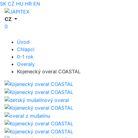
SK
CZ
HU
HR
EN
CZ
0
Úvod
Chlapci
0-1 rok
Overaly
Kojenecký overal COASTAL