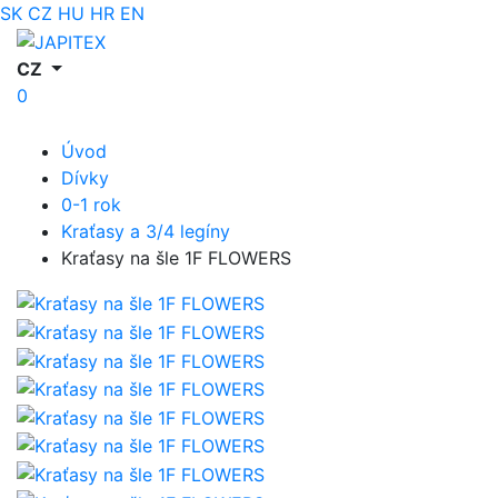
SK
CZ
HU
HR
EN
CZ
0
Úvod
Dívky
0-1 rok
Kraťasy a 3/4 legíny
Kraťasy na šle 1F FLOWERS