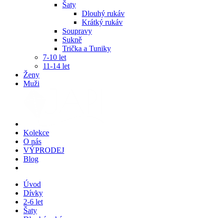
Šaty
Dlouhý rukáv
Krátký rukáv
Soupravy
Sukně
Trička a Tuniky
7-10 let
11-14 let
Ženy
Muži
Kolekce
O nás
VÝPRODEJ
Blog
Úvod
Dívky
2-6 let
Šaty