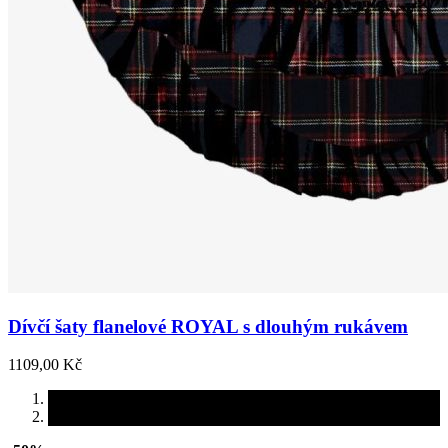
Dívčí šaty flanelové ROYAL s dlouhým rukávem
1109,00 Kč