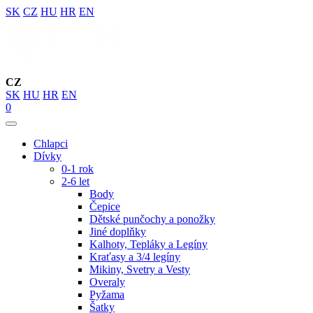
SK
CZ
HU
HR
EN
CZ
SK
HU
HR
EN
0
Chlapci
Dívky
0-1 rok
2-6 let
Body
Čepice
Dětské punčochy a ponožky
Jiné doplňky
Kalhoty, Tepláky a Legíny
Kraťasy a 3/4 legíny
Mikiny, Svetry a Vesty
Overaly
Pyžama
Šatky