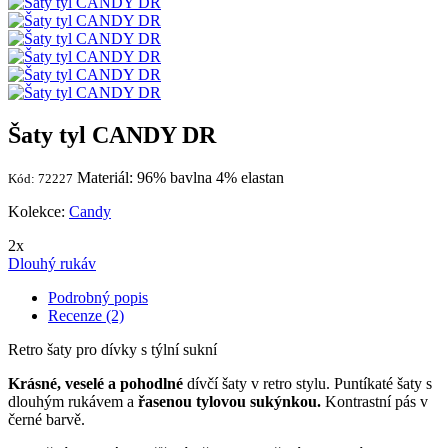
Šaty tyl CANDY DR
Materiál: 96% bavlna 4% elastan
Kód: 72227
Kolekce:
Candy
2x
Dlouhý rukáv
Podrobný popis
Recenze (2)
Retro šaty pro dívky s týlní sukní
Krásné, veselé a pohodlné
dívčí šaty v retro stylu. Puntíkaté šaty s
dlouhým rukávem a
řasenou tylovou sukýnkou.
Kontrastní pás v
černé barvě.