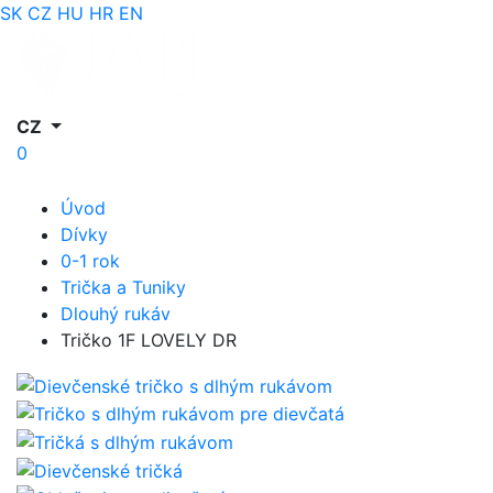
SK
CZ
HU
HR
EN
CZ
0
Úvod
Dívky
0-1 rok
Trička a Tuniky
Dlouhý rukáv
Tričko 1F LOVELY DR