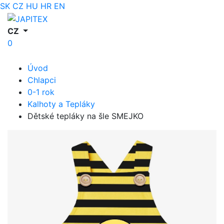
SK
CZ
HU
HR
EN
CZ
0
Úvod
Chlapci
0-1 rok
Kalhoty a Tepláky
Dětské tepláky na šle SMEJKO