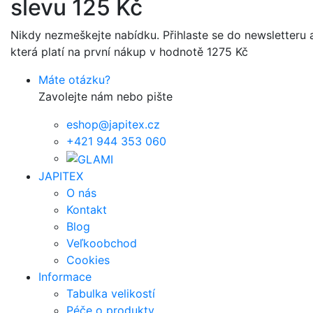
slevu 125 Kč
Nikdy nezmeškejte nabídku. Přihlaste se do newsletteru a
která platí na první nákup v hodnotě 1275 Kč
Máte otázku?
Zavolejte nám nebo pište
eshop@japitex.cz
+421 944 353 060
JAPITEX
O nás
Kontakt
Blog
Veľkoobchod
Cookies
Informace
Tabulka velikostí
Péče o produkty