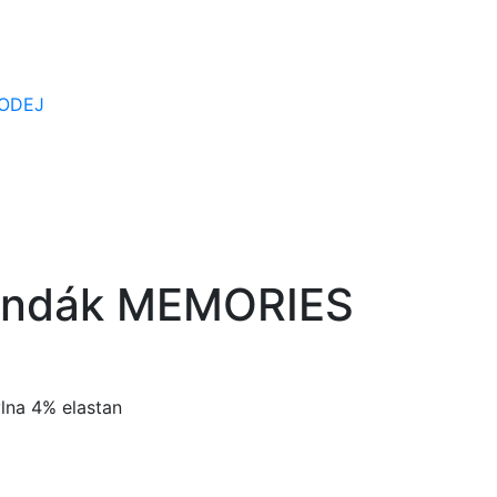
ODEJ
yndák MEMORIES
lna 4% elastan