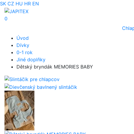
SK
CZ
HU
HR
EN
0
Chla
Úvod
Dívky
0-1 rok
Jiné doplňky
Dětský bryndák MEMORIES BABY