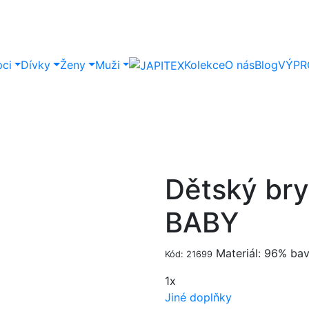
pci
Dívky
Ženy
Muži
Kolekce
O nás
Blog
VÝPR
Dětský br
BABY
Materiál: 96% bav
Kód: 21699
1x
Jiné doplňky