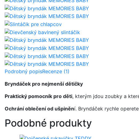
Podrobný popis
Recenze (1)
Bryndáček pro nejmenší dětičky
Praktický pomocník pro děti
, kterým jdou zoubky a které
Ochrání oblečení od ušpiněn
í. Bryndáček rychle operet
Podobné produkty