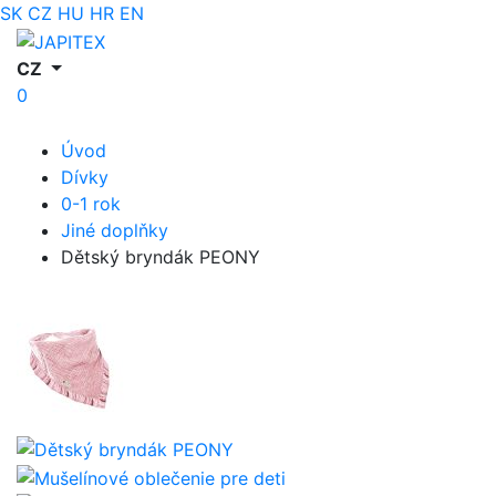
SK
CZ
HU
HR
EN
CZ
0
Úvod
Dívky
0-1 rok
Jiné doplňky
Dětský bryndák PEONY