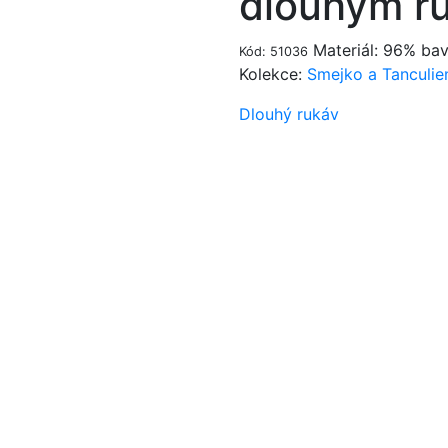
dlouhým r
Materiál: 96% bav
Kód: 51036
Kolekce:
Smejko a Tanculie
Dlouhý rukáv