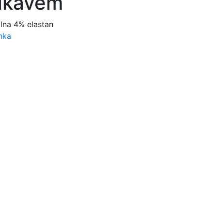
ukávem
lna 4% elastan
nka