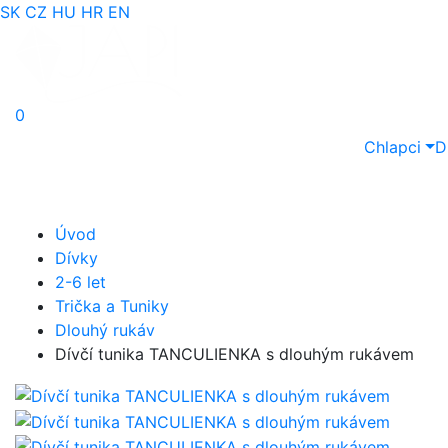
SK
CZ
HU
HR
EN
0
Chlapci
D
Úvod
Dívky
2-6 let
Trička a Tuniky
Dlouhý rukáv
Dívčí tunika TANCULIENKA s dlouhým rukávem