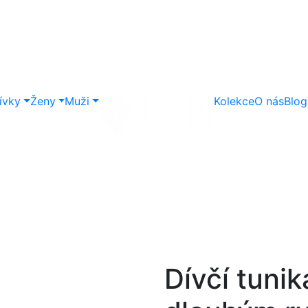
ívky
Ženy
Muži
Kolekce
O nás
Blog
Dívčí tun