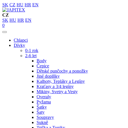
SK
CZ
HU
HR
EN
CZ
SK
HU
HR
EN
0
Chlapci
Dívky
0-1 rok
2-6 let
Body
Čepice
Dětské punčochy a ponožky
Jiné doplňky
Kalhoty, Tepláky a Legíny
Kraťasy a 3/4 legíny
Mikiny, Svetry a Vesty
Overaly
Pyžama
Šatky
Šaty
Soupravy
Sukně
Trička a Tuniky