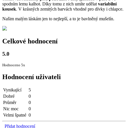
spodním lemu kalhot. Díky tomu z nich umíte udělat
variabilní
kousek
. V krásných zemitých barvách vhodné pro dívky i chlapce.
Našim malým láskám jen to nejlepší, a to je bavlněný mušelín.
Celkové hodnocení
5.0
Hodnoceno 5x
Hodnocení uživateli
Vynikající
5
Dobré
0
Průměr
0
Nic moc
0
Velmi špatné
0
Přidat hodnocení