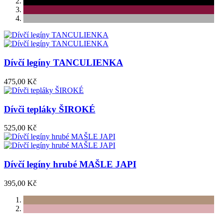
Dívčí legíny TANCULIENKA
475,00 Kč
Dívči tepláky ŠIROKÉ
525,00 Kč
Dívčí legíny hrubé MAŠLE JAPI
395,00 Kč