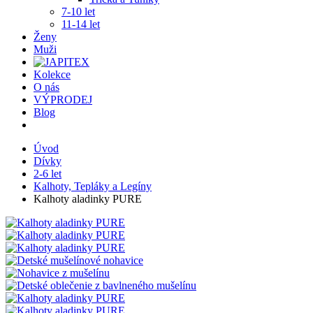
7-10 let
11-14 let
Ženy
Muži
Kolekce
O nás
VÝPRODEJ
Blog
Úvod
Dívky
2-6 let
Kalhoty, Tepláky a Legíny
Kalhoty aladinky PURE