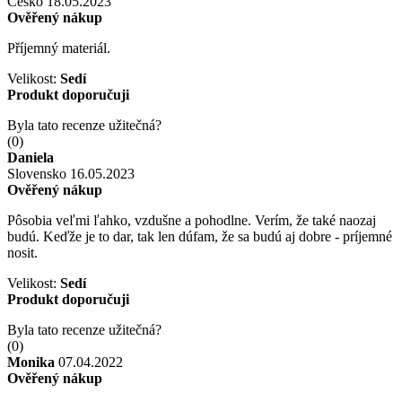
Česko
18.05.2023
Ověřený nákup
Příjemný materiál.
Velikost:
Sedí
Produkt doporučuji
Byla tato recenze užitečná?
(
0
)
Daniela
Slovensko
16.05.2023
Ověřený nákup
Pôsobia veľmi ľahko, vzdušne a pohodlne. Verím, že také naozaj
budú. Keďže je to dar, tak len dúfam, že sa budú aj dobre - príjemné
nosit.
Velikost:
Sedí
Produkt doporučuji
Byla tato recenze užitečná?
(
0
)
Monika
07.04.2022
Ověřený nákup