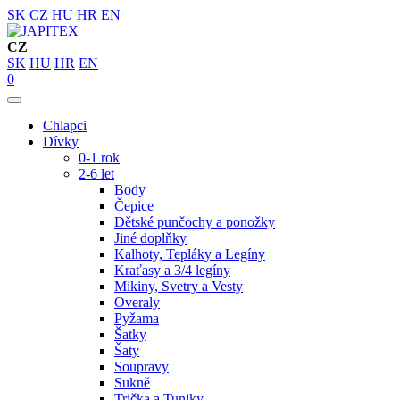
SK
CZ
HU
HR
EN
CZ
SK
HU
HR
EN
0
Chlapci
Dívky
0-1 rok
2-6 let
Body
Čepice
Dětské punčochy a ponožky
Jiné doplňky
Kalhoty, Tepláky a Legíny
Kraťasy a 3/4 legíny
Mikiny, Svetry a Vesty
Overaly
Pyžama
Šatky
Šaty
Soupravy
Sukně
Trička a Tuniky