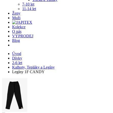
7-10 let
11-14 let
Ženy
Muži
Kolekce
O nás
VÝPRODEJ
Blog
Úvod
Dívky
2-6 let
Kalhoty, Tepláky a Legíny
Legíny 1F CANDY