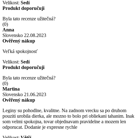
Velikost:
Sedí
Produkt doporučuji
Byla tato recenze užitečná?
(
0
)
Anna
Slovensko
22.08.2023
Ověřený nákup
Veľká spokojnosť
Velikost:
Sedí
Produkt doporučuji
Byla tato recenze užitečná?
(
0
)
Martina
Slovensko
21.06.2023
Ověřený nákup
Leginy su pohodlne, kvalitne. Na zadnom vrecku sa po druhom
pouziti urobila dierka, ale mozno to bolo pri obliekani tahanim. Inak
som velmi spokojna, tovar objednavam pravidelne a mozem len
odporucat. Dodanie je expresne rychle
Velikost:
Větší