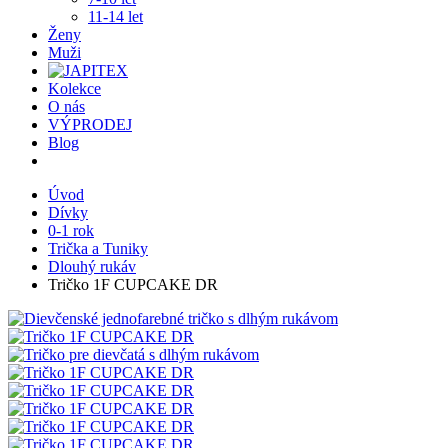
11-14 let
Ženy
Muži
Kolekce
O nás
VÝPRODEJ
Blog
Úvod
Dívky
0-1 rok
Trička a Tuniky
Dlouhý rukáv
Tričko 1F CUPCAKE DR