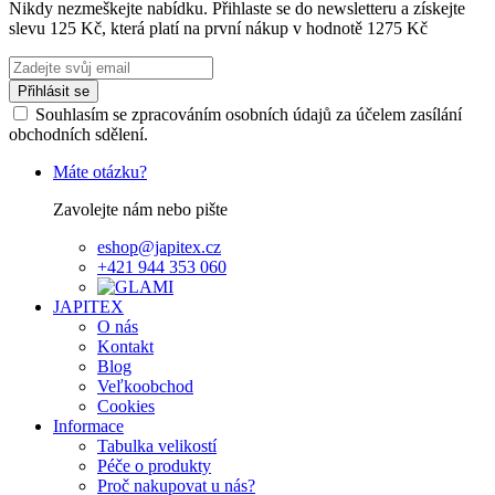
Nikdy nezmeškejte nabídku. Přihlaste se do newsletteru a získejte
slevu 125 Kč, která platí na první nákup v hodnotě 1275 Kč
Přihlásit se
Souhlasím se zpracováním osobních údajů za účelem zasílání
obchodních sdělení.
Máte otázku?
Zavolejte nám nebo pište
eshop@japitex.cz
+421 944 353 060
JAPITEX
O nás
Kontakt
Blog
Veľkoobchod
Cookies
Informace
Tabulka velikostí
Péče o produkty
Proč nakupovat u nás?