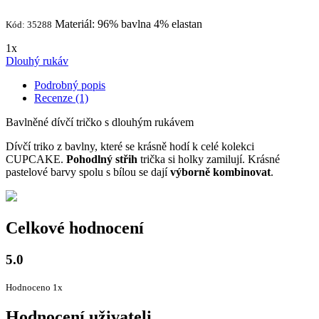
Materiál: 96% bavlna 4% elastan
Kód: 35288
1x
Dlouhý rukáv
Podrobný popis
Recenze (1)
Bavlněné dívčí tričko s dlouhým rukávem
Dívčí triko z bavlny, které se krásně hodí k celé kolekci
CUPCAKE.
Pohodlný střih
trička si holky zamilují. Krásné
pastelové barvy spolu s bílou se dají
výborně kombinovat
.
Celkové hodnocení
5.0
Hodnoceno 1x
Hodnocení uživateli