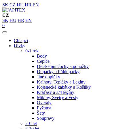
SK
CZ
HU
HR
EN
CZ
SK
HU
HR
EN
0
Chlapci
Dívky
0-1 rok
Body
Čepice
Dětské punčochy a ponožky
Dupačky a Půldupačky
Jiné doplňky
Kalhoty, Tepláky a Legíny
Kojenecké kabátky a Košilky
Kraťasy a 3/4 legíny
Mikiny, Svetry a Vesty
Overaly
Pyžama
Šaty
Soupravy
2-6 let
7-10 let