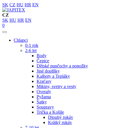
SK
CZ
HU
HR
EN
CZ
SK
HU
HR
EN
0
Chlapci
0-1 rok
2-6 let
Body
Čepice
Dětské punčochy a ponožky
Jiné doplňky
Kalhoty a Tepláky
Kraťasy
Mikiny, svetry a vesty
Overaly
Pyžama
Šatky
Soupravy
Trička a Košile
Dlouhý rukáv
Krátký rukáv
7-10 let