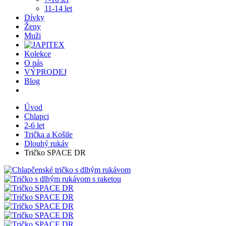
11-14 let
Dívky
Ženy
Muži
Kolekce
O nás
VÝPRODEJ
Blog
Úvod
Chlapci
2-6 let
Trička a Košile
Dlouhý rukáv
Tričko SPACE DR