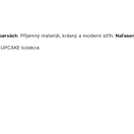
barvách
. Příjemný materiál, krásný a moderní střih.
Nařasen
 CUPCAKE kolekce.