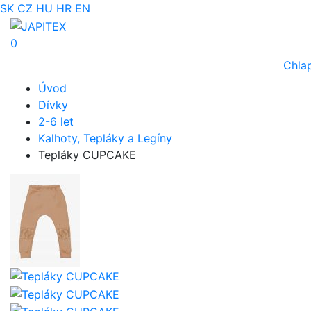
SK
CZ
HU
HR
EN
0
Chla
Úvod
Dívky
2-6 let
Kalhoty, Tepláky a Legíny
Tepláky CUPCAKE