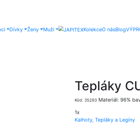
pci
Dívky
Ženy
Muži
Kolekce
O nás
Blog
VÝPR
Tepláky 
Materiál: 96% bav
Kód: 35293
1x
Kalhoty, Tepláky a Legíny